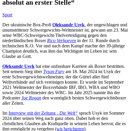
absolut an erster Stelle“
Sport
Der ukrainische Box-Profi
Oleksandr Usyk
, der ungeschlagen und
unumstrittener Schwergewichts-Weltmeister ist, gewann am 23. Mai
seine WBC-Schwergewicht-Titelverteidigung gegen den
niederländischen Boxer
Rico Verhoeven
in der 11. Runde durch
technischen K.O. Vor und nach dem Kampf machte der 39-jährige
Champion deutlich, was ihm das Wichtigste im Leben ist: sein
Glaube an Gott.
Oleksandr Usyk
hat eine unfassbare Karriere als Boxer bestritten.
Seit seinem Sieg über
Tyson Fury
am 18. Mai 2024 ist Usyk der
erste Schwergewichtsweltmeister, der die Gürtel aller fünf
Weltverbände auf sich vereinigen konnte. Er wurde im September
2021 Weltmeister der Boxverbände IBF, IBO, WBA und WBO
sowie 2024 Weltmeister des WBC. Im Jahr 2025 nannte ihn der
Podcaster
Joe Rogan
den womöglich besten Schwergewichtsboxer
aller Zeiten.
Im
Interview mit der Zeitung
„Die Welt“
sprach Usyk im Sommer
2024 über seinen Weg nach ganz oben. Dabei hob er den
christlichen Glauben als Kraftquelle in seinem Leben hervor, die es
ihm ermöglicht zu vergeben (
wir berichteten
).