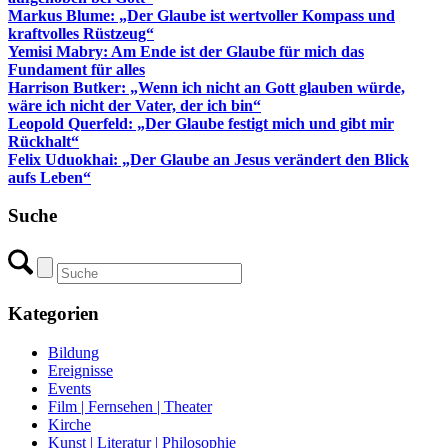
Markus Blume: „Der Glaube ist wertvoller Kompass und
kraftvolles Rüstzeug“
Yemisi Mabry: Am Ende ist der Glaube für mich das
Fundament für alles
Harrison Butker: „Wenn ich nicht an Gott glauben würde,
wäre ich nicht der Vater, der ich bin“
Leopold Querfeld: „Der Glaube festigt mich und gibt mir
Rückhalt“
Felix Uduokhai: „Der Glaube an Jesus verändert den Blick
aufs Leben“
Suche
Kategorien
Bildung
Ereignisse
Events
Film | Fernsehen | Theater
Kirche
Kunst | Literatur | Philosophie