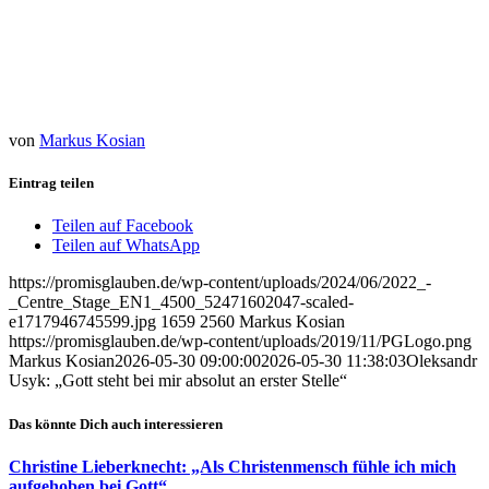
Ein Beitrag geteilt von Jesus My Goal (@jesusmygoal)
von
Markus Kosian
Eintrag teilen
Teilen auf Facebook
Teilen auf WhatsApp
https://promisglauben.de/wp-content/uploads/2024/06/2022_-
_Centre_Stage_EN1_4500_52471602047-scaled-
e1717946745599.jpg
1659
2560
Markus Kosian
https://promisglauben.de/wp-content/uploads/2019/11/PGLogo.png
Markus Kosian
2026-05-30 09:00:00
2026-05-30 11:38:03
Oleksandr
Usyk: „Gott steht bei mir absolut an erster Stelle“
Das könnte Dich auch interessieren
Christine Lieberknecht: „Als Christenmensch fühle ich mich
aufgehoben bei Gott“