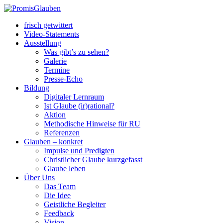
frisch getwittert
Video-Statements
Ausstellung
Was gibt’s zu sehen?
Galerie
Termine
Presse-Echo
Bildung
Digitaler Lernraum
Ist Glaube (ir)rational?
Aktion
Methodische Hinweise für RU
Referenzen
Glauben – konkret
Impulse und Predigten
Christlicher Glaube kurzgefasst
Glaube leben
Über Uns
Das Team
Die Idee
Geistliche Begleiter
Feedback
Vision