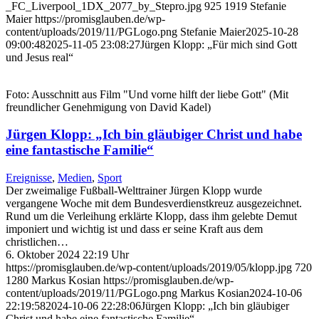
_FC_Liverpool_1DX_2077_by_Stepro.jpg
925
1919
Stefanie
Maier
https://promisglauben.de/wp-
content/uploads/2019/11/PGLogo.png
Stefanie Maier
2025-10-28
09:00:48
2025-11-05 23:08:27
Jürgen Klopp: „Für mich sind Gott
und Jesus real“
Foto: Ausschnitt aus Film "Und vorne hilft der liebe Gott" (Mit
freundlicher Genehmigung von David Kadel)
Jürgen Klopp: „Ich bin gläubiger Christ und habe
eine fantastische Familie“
Ereignisse
,
Medien
,
Sport
Der zweimalige Fußball-Welttrainer Jürgen Klopp wurde
vergangene Woche mit dem Bundesverdienstkreuz ausgezeichnet.
Rund um die Verleihung erklärte Klopp, dass ihm gelebte Demut
imponiert und wichtig ist und dass er seine Kraft aus dem
christlichen…
6. Oktober 2024 22:19 Uhr
https://promisglauben.de/wp-content/uploads/2019/05/klopp.jpg
720
1280
Markus Kosian
https://promisglauben.de/wp-
content/uploads/2019/11/PGLogo.png
Markus Kosian
2024-10-06
22:19:58
2024-10-06 22:28:06
Jürgen Klopp: „Ich bin gläubiger
Christ und habe eine fantastische Familie“