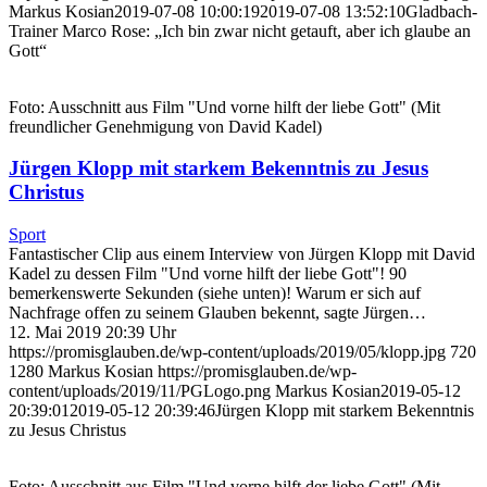
Markus Kosian
2019-07-08 10:00:19
2019-07-08 13:52:10
Gladbach-
Trainer Marco Rose: „Ich bin zwar nicht getauft, aber ich glaube an
Gott“
Foto: Ausschnitt aus Film "Und vorne hilft der liebe Gott" (Mit
freundlicher Genehmigung von David Kadel)
Jürgen Klopp mit starkem Bekenntnis zu Jesus
Christus
Sport
Fantastischer Clip aus einem Interview von Jürgen Klopp mit David
Kadel zu dessen Film "Und vorne hilft der liebe Gott"! 90
bemerkenswerte Sekunden (siehe unten)! Warum er sich auf
Nachfrage offen zu seinem Glauben bekennt, sagte Jürgen…
12. Mai 2019 20:39 Uhr
https://promisglauben.de/wp-content/uploads/2019/05/klopp.jpg
720
1280
Markus Kosian
https://promisglauben.de/wp-
content/uploads/2019/11/PGLogo.png
Markus Kosian
2019-05-12
20:39:01
2019-05-12 20:39:46
Jürgen Klopp mit starkem Bekenntnis
zu Jesus Christus
Foto: Ausschnitt aus Film "Und vorne hilft der liebe Gott" (Mit