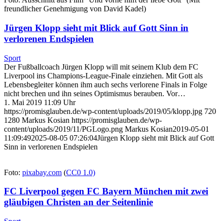
freundlicher Genehmigung von David Kadel)
Jürgen Klopp sieht mit Blick auf Gott Sinn in
verlorenen Endspielen
Sport
Der Fußballcoach Jürgen Klopp will mit seinem Klub dem FC
Liverpool ins Champions-League-Finale einziehen. Mit Gott als
Lebensbegleiter können ihm auch sechs verlorene Finals in Folge
nicht brechen und ihn seines Optimismus berauben. Vor…
1. Mai 2019 11:09 Uhr
https://promisglauben.de/wp-content/uploads/2019/05/klopp.jpg
720
1280
Markus Kosian
https://promisglauben.de/wp-
content/uploads/2019/11/PGLogo.png
Markus Kosian
2019-05-01
11:09:49
2025-08-05 07:26:04
Jürgen Klopp sieht mit Blick auf Gott
Sinn in verlorenen Endspielen
Foto:
pixabay.com
(
CC0 1.0)
FC Liverpool gegen FC Bayern München mit zwei
gläubigen Christen an der Seitenlinie