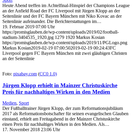
Sport
Heute Abend treffen im Achtelfinal-Hinspiel der Champions League
an der Anfield Road der FC Liverpool mit Jürgen Klopp an der
Seitenlinie und der FC Bayern München mit Niko Kovac an der
Seitenlinie aufeinander. Die Berichterstattungen im…
19. Februar 2019 07:00 Uhr
https://promisglauben.de/wp-content/uploads/2019/02/football-
stadium-3404535_1920.jpg
1279
1920
Markus Kosian
https://promisglauben.de/wp-content/uploads/2019/11/PGLogo.png
Markus Kosian
2019-02-19 07:00:50
2019-02-19 00:24:43
FC
Liverpool gegen FC Bayern München mit zwei gläubigen Christen
an der Seitenlinie
Foto:
pixabay.com
(
CC0 1.0)
Jürgen Klopp erhielt in Mainzer Christuskirche
Preis für nachhaltiges Wirken in den Medien
Medien
,
Sport
Der Fußballtrainer Jürgen Klopp, der zum Reformationsjubiläum
2017 als Reformationsbotschafter für seinen evangelischen Glauben
einstand, erhielt am Freitagabend in der Mainzer Christuskirche
einen Preis für nachhaltiges Wirken in den Medien. Als…
17. November 2018 23:06 Uhr