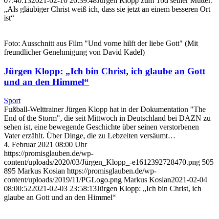
07:40:13
2021-02-10 20:39:48
Jürgen Klopp zum Tod seiner Mutter:
„Als gläubiger Christ weiß ich, dass sie jetzt an einem besseren Ort
ist“
Foto: Ausschnitt aus Film "Und vorne hilft der liebe Gott" (Mit
freundlicher Genehmigung von David Kadel)
Jürgen Klopp: „Ich bin Christ, ich glaube an Gott
und an den Himmel“
Sport
Fußball-Welttrainer Jürgen Klopp hat in der Dokumentation "The
End of the Storm", die seit Mittwoch in Deutschland bei DAZN zu
sehen ist, eine bewegende Geschichte über seinen verstorbenen
Vater erzählt. Über Dinge, die zu Lebzeiten versäumt…
4. Februar 2021 08:00 Uhr
https://promisglauben.de/wp-
content/uploads/2020/03/Jürgen_Klopp_-e1612392728470.png
505
895
Markus Kosian
https://promisglauben.de/wp-
content/uploads/2019/11/PGLogo.png
Markus Kosian
2021-02-04
08:00:52
2021-02-03 23:58:13
Jürgen Klopp: „Ich bin Christ, ich
glaube an Gott und an den Himmel“