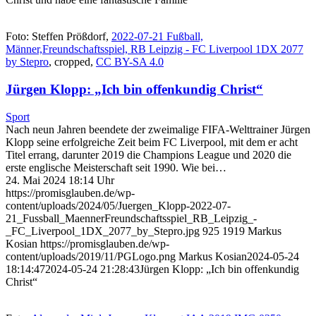
Foto: Steffen Prößdorf,
2022-07-21 Fußball,
Männer,Freundschaftsspiel, RB Leipzig - FC Liverpool 1DX 2077
by Stepro
, cropped,
CC BY-SA 4.0
Jürgen Klopp: „Ich bin offenkundig Christ“
Sport
Nach neun Jahren beendete der zweimalige FIFA-Welttrainer Jürgen
Klopp seine erfolgreiche Zeit beim FC Liverpool, mit dem er acht
Titel errang, darunter 2019 die Champions League und 2020 die
erste englische Meisterschaft seit 1990. Wie bei…
24. Mai 2024 18:14 Uhr
https://promisglauben.de/wp-
content/uploads/2024/05/Juergen_Klopp-2022-07-
21_Fussball_MaennerFreundschaftsspiel_RB_Leipzig_-
_FC_Liverpool_1DX_2077_by_Stepro.jpg
925
1919
Markus
Kosian
https://promisglauben.de/wp-
content/uploads/2019/11/PGLogo.png
Markus Kosian
2024-05-24
18:14:47
2024-05-24 21:28:43
Jürgen Klopp: „Ich bin offenkundig
Christ“