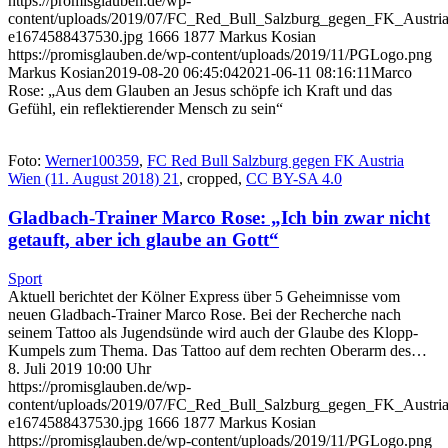
https://promisglauben.de/wp-
content/uploads/2019/07/FC_Red_Bull_Salzburg_gegen_FK_Austr
e1674588437530.jpg
1666
1877
Markus Kosian
https://promisglauben.de/wp-content/uploads/2019/11/PGLogo.png
Markus Kosian
2019-08-20 06:45:04
2021-06-11 08:16:11
Marco
Rose: „Aus dem Glauben an Jesus schöpfe ich Kraft und das
Gefühl, ein reflektierender Mensch zu sein“
Foto:
Werner100359
,
FC Red Bull Salzburg gegen FK Austria
Wien (11. August 2018) 21
, cropped,
CC BY-SA 4.0
Gladbach-Trainer Marco Rose: „Ich bin zwar nicht
getauft, aber ich glaube an Gott“
Sport
Aktuell berichtet der Kölner Express über 5 Geheimnisse vom
neuen Gladbach-Trainer Marco Rose. Bei der Recherche nach
seinem Tattoo als Jugendsünde wird auch der Glaube des Klopp-
Kumpels zum Thema. Das Tattoo auf dem rechten Oberarm des…
8. Juli 2019 10:00 Uhr
https://promisglauben.de/wp-
content/uploads/2019/07/FC_Red_Bull_Salzburg_gegen_FK_Austr
e1674588437530.jpg
1666
1877
Markus Kosian
https://promisglauben.de/wp-content/uploads/2019/11/PGLogo.png