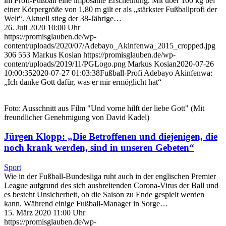
im Profi-Fußball eine imposante Erscheinung. Mit über 100 kg bei
einer Körpergröße von 1,80 m gilt er als „stärkster Fußballprofi der
Welt“. Aktuell stieg der 38-Jährige…
26. Juli 2020 10:00 Uhr
https://promisglauben.de/wp-
content/uploads/2020/07/Adebayo_Akinfenwa_2015_cropped.jpg
306
553
Markus Kosian
https://promisglauben.de/wp-
content/uploads/2019/11/PGLogo.png
Markus Kosian
2020-07-26
10:00:35
2020-07-27 01:03:38
Fußball-Profi Adebayo Akinfenwa:
„Ich danke Gott dafür, was er mir ermöglicht hat“
Foto: Ausschnitt aus Film "Und vorne hilft der liebe Gott" (Mit
freundlicher Genehmigung von David Kadel)
Jürgen Klopp: „Die Betroffenen und diejenigen, die
noch krank werden, sind in unseren Gebeten“
Sport
Wie in der Fußball-Bundesliga ruht auch in der englischen Premier
League aufgrund des sich ausbreitenden Corona-Virus der Ball und
es besteht Unsicherheit, ob die Saison zu Ende gespielt werden
kann. Während einige Fußball-Manager in Sorge…
15. März 2020 11:00 Uhr
https://promisglauben.de/wp-