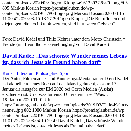
content/uploads/2020/03/Jürgen_Klopp_-e1612392728470.png
505
895
Markus Kosian
https://promisglauben.de/wp-
content/uploads/2019/11/PGLogo.png
Markus Kosian
2020-03-15
11:00:45
2020-03-15 13:27:20
Jürgen Klopp: „Die Betroffenen und
diejenigen, die noch krank werden, sind in unseren Gebeten“
Foto: David Kadel und Thilo Kehrer unter dem Motto Christsein =
Freude (mit freundlicher Genehmigung von David Kadel)
David Kadel: „Das schönste Wunder meines Lebens
ist, dass ich Jesus als Freund haben darf“
Kunst | Literatur | Philosophie
,
Sport
Der Autor, Filmemacher und Bundesliga-Mentaltrainer David Kadel
hat aktuell ein neues Buch auf den Markt gebracht, das am 17.
Januar als Ausgabe zur EM 2020 bei Gerth Medien (Asslar)
erschienen ist. Und was für eins! Unter dem Titel "Was…
18. Januar 2020 11:01 Uhr
https://promisglauben.de/wp-content/uploads/2019/03/Thilo-Kehrer-
neuneu.jpg
802
1080
Markus Kosian
https://promisglauben.de/wp-
content/uploads/2019/11/PGLogo.png
Markus Kosian
2020-01-18
11:01:22
2025-08-04 10:29:42
David Kadel: „Das schönste Wunder
meines Lebens ist, dass ich Jesus als Freund haben darf“