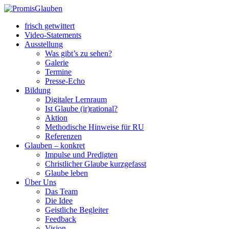
frisch getwittert
Video-Statements
Ausstellung
Was gibt’s zu sehen?
Galerie
Termine
Presse-Echo
Bildung
Digitaler Lernraum
Ist Glaube (ir)rational?
Aktion
Methodische Hinweise für RU
Referenzen
Glauben – konkret
Impulse und Predigten
Christlicher Glaube kurzgefasst
Glaube leben
Über Uns
Das Team
Die Idee
Geistliche Begleiter
Feedback
Vision