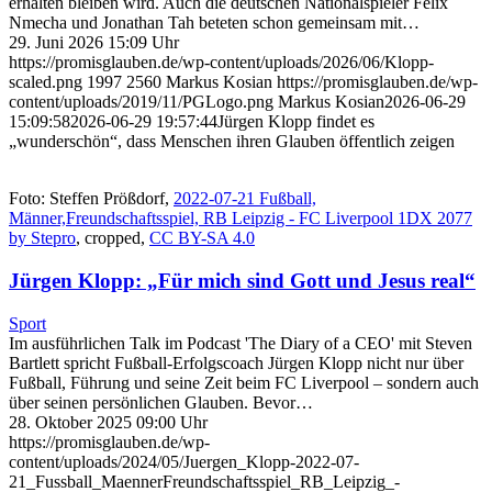
erhalten bleiben wird. Auch die deutschen Nationalspieler Felix
Nmecha und Jonathan Tah beteten schon gemeinsam mit…
29. Juni 2026 15:09 Uhr
https://promisglauben.de/wp-content/uploads/2026/06/Klopp-
scaled.png
1997
2560
Markus Kosian
https://promisglauben.de/wp-
content/uploads/2019/11/PGLogo.png
Markus Kosian
2026-06-29
15:09:58
2026-06-29 19:57:44
Jürgen Klopp findet es
„wunderschön“, dass Menschen ihren Glauben öffentlich zeigen
Foto: Steffen Prößdorf,
2022-07-21 Fußball,
Männer,Freundschaftsspiel, RB Leipzig - FC Liverpool 1DX 2077
by Stepro
, cropped,
CC BY-SA 4.0
Jürgen Klopp: „Für mich sind Gott und Jesus real“
Sport
Im ausführlichen Talk im Podcast 'The Diary of a CEO' mit Steven
Bartlett spricht Fußball-Erfolgscoach Jürgen Klopp nicht nur über
Fußball, Führung und seine Zeit beim FC Liverpool – sondern auch
über seinen persönlichen Glauben. Bevor…
28. Oktober 2025 09:00 Uhr
https://promisglauben.de/wp-
content/uploads/2024/05/Juergen_Klopp-2022-07-
21_Fussball_MaennerFreundschaftsspiel_RB_Leipzig_-