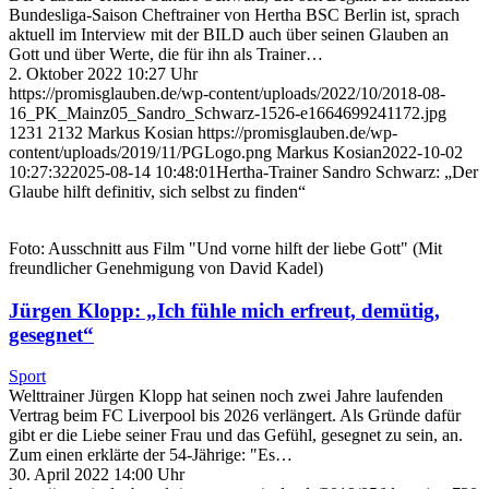
Bundesliga-Saison Cheftrainer von Hertha BSC Berlin ist, sprach
aktuell im Interview mit der BILD auch über seinen Glauben an
Gott und über Werte, die für ihn als Trainer…
2. Oktober 2022 10:27 Uhr
https://promisglauben.de/wp-content/uploads/2022/10/2018-08-
16_PK_Mainz05_Sandro_Schwarz-1526-e1664699241172.jpg
1231
2132
Markus Kosian
https://promisglauben.de/wp-
content/uploads/2019/11/PGLogo.png
Markus Kosian
2022-10-02
10:27:32
2025-08-14 10:48:01
Hertha-Trainer Sandro Schwarz: „Der
Glaube hilft definitiv, sich selbst zu finden“
Foto: Ausschnitt aus Film "Und vorne hilft der liebe Gott" (Mit
freundlicher Genehmigung von David Kadel)
Jürgen Klopp: „Ich fühle mich erfreut, demütig,
gesegnet“
Sport
Welttrainer Jürgen Klopp hat seinen noch zwei Jahre laufenden
Vertrag beim FC Liverpool bis 2026 verlängert. Als Gründe dafür
gibt er die Liebe seiner Frau und das Gefühl, gesegnet zu sein, an.
Zum einen erklärte der 54-Jährige: "Es…
30. April 2022 14:00 Uhr