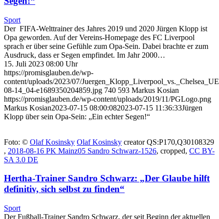
Segen!“
Sport
Der FIFA-Welttrainer des Jahres 2019 und 2020 Jürgen Klopp ist
Opa geworden. Auf der Vereins-Homepage des FC Liverpool
sprach er über seine Gefühle zum Opa-Sein. Dabei brachte er zum
Ausdruck, dass er Segen empfindet. Im Jahr 2000…
15. Juli 2023 08:00 Uhr
https://promisglauben.de/wp-
content/uploads/2023/07/Juergen_Klopp_Liverpool_vs._Chelsea_
08-14_04-e1689350204859.jpg
740
593
Markus Kosian
https://promisglauben.de/wp-content/uploads/2019/11/PGLogo.png
Markus Kosian
2023-07-15 08:00:08
2023-07-15 11:36:33
Jürgen
Klopp über sein Opa-Sein: „Ein echter Segen!“
Foto: ©
Olaf Kosinsky
Olaf Kosinsky
creator QS:P170,Q30108329
,
2018-08-16 PK Mainz05 Sandro Schwarz-1526
, cropped,
CC BY-
SA 3.0 DE
Hertha-Trainer Sandro Schwarz: „Der Glaube hilft
definitiv, sich selbst zu finden“
Sport
Der Fußball-Trainer Sandro Schwarz, der seit Beginn der aktuellen