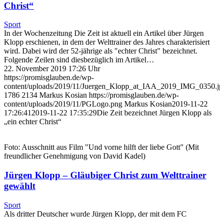
Christ“
Sport
In der Wochenzeitung Die Zeit ist aktuell ein Artikel über Jürgen
Klopp erschienen, in dem der Welttrainer des Jahres charakterisiert
wird. Dabei wird der 52-jährige als "echter Christ" bezeichnet.
Folgende Zeilen sind diesbezüglich im Artikel…
22. November 2019 17:26 Uhr
https://promisglauben.de/wp-
content/uploads/2019/11/Juergen_Klopp_at_IAA_2019_IMG_0350.j
1786
2134
Markus Kosian
https://promisglauben.de/wp-
content/uploads/2019/11/PGLogo.png
Markus Kosian
2019-11-22
17:26:41
2019-11-22 17:35:29
Die Zeit bezeichnet Jürgen Klopp als
„ein echter Christ“
Foto: Ausschnitt aus Film "Und vorne hilft der liebe Gott" (Mit
freundlicher Genehmigung von David Kadel)
Jürgen Klopp – Gläubiger Christ zum Welttrainer
gewählt
Sport
Als dritter Deutscher wurde Jürgen Klopp, der mit dem FC