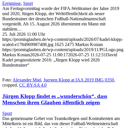
Ereignisse
,
Sport
Am Freitagvormittag wurde der FIFA-Welttrainer der Jahre 2019
und 2020, Jürgen Klopp, der Weltöffentlichkeit als neuer
Bundestrainer der deutschen Fußball-Nationalmannschaft
vorgestellt. Ab 15. August 2026 übernimmt ein Mann mit
stabilem…
25. Juli 2026 11:00 Uhr
https://promisglauben.de/wp-content/uploads/2026/07/kadel-klopp-
scaled-e1784969987408.jpg
1625
2475
Markus Kosian
https://promisglauben.de/wp-content/uploads/2019/11/PGLogo.png
Markus Kosian
2026-07-25 11:00:17
2026-07-25 11:12:51
David
Kadel prognostizierte 2016: „Jürgen Klopp wird 2026
Bundestrainer“
Foto:
Alexander Migl
,
Juergen Klopp at IAA 2019 IMG 0350
,
cropped,
CC BY-SA 4.0
Jürgen Klopp findet es „wunderschön“, dass
Menschen ihren Glauben öffentlich zeigen
Sport
Das gemeinsame Gebet von Teamkollegen und Kontrahenten am
Mittelkreis ist ein Bild, das von dieser Fußball-Weltmeisterschaft