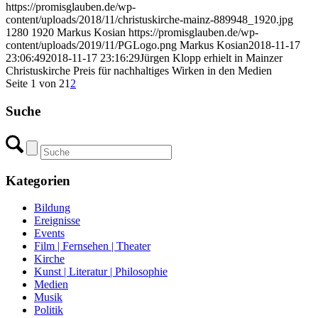
https://promisglauben.de/wp-
content/uploads/2018/11/christuskirche-mainz-889948_1920.jpg
1280
1920
Markus Kosian
https://promisglauben.de/wp-
content/uploads/2019/11/PGLogo.png
Markus Kosian
2018-11-17
23:06:49
2018-11-17 23:16:29
Jürgen Klopp erhielt in Mainzer
Christuskirche Preis für nachhaltiges Wirken in den Medien
Seite 1 von 2
1
2
Suche
Kategorien
Bildung
Ereignisse
Events
Film | Fernsehen | Theater
Kirche
Kunst | Literatur | Philosophie
Medien
Musik
Politik