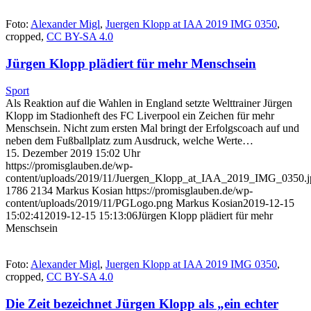
Foto:
Alexander Migl
,
Juergen Klopp at IAA 2019 IMG 0350
,
cropped,
CC BY-SA 4.0
Jürgen Klopp plädiert für mehr Menschsein
Sport
Als Reaktion auf die Wahlen in England setzte Welttrainer Jürgen
Klopp im Stadionheft des FC Liverpool ein Zeichen für mehr
Menschsein. Nicht zum ersten Mal bringt der Erfolgscoach auf und
neben dem Fußballplatz zum Ausdruck, welche Werte…
15. Dezember 2019 15:02 Uhr
https://promisglauben.de/wp-
content/uploads/2019/11/Juergen_Klopp_at_IAA_2019_IMG_0350.j
1786
2134
Markus Kosian
https://promisglauben.de/wp-
content/uploads/2019/11/PGLogo.png
Markus Kosian
2019-12-15
15:02:41
2019-12-15 15:13:06
Jürgen Klopp plädiert für mehr
Menschsein
Foto:
Alexander Migl
,
Juergen Klopp at IAA 2019 IMG 0350
,
cropped,
CC BY-SA 4.0
Die Zeit bezeichnet Jürgen Klopp als „ein echter