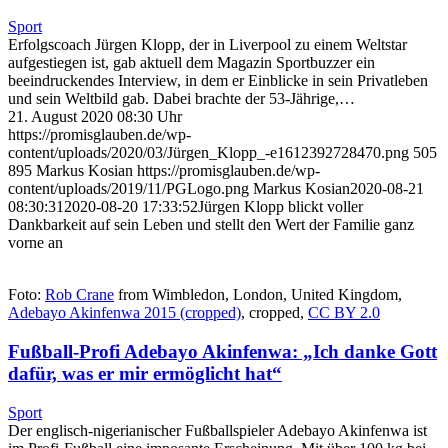
Sport
Erfolgscoach Jürgen Klopp, der in Liverpool zu einem Weltstar
aufgestiegen ist, gab aktuell dem Magazin Sportbuzzer ein
beeindruckendes Interview, in dem er Einblicke in sein Privatleben
und sein Weltbild gab. Dabei brachte der 53-Jährige,…
21. August 2020 08:30 Uhr
https://promisglauben.de/wp-
content/uploads/2020/03/Jürgen_Klopp_-e1612392728470.png
505
895
Markus Kosian
https://promisglauben.de/wp-
content/uploads/2019/11/PGLogo.png
Markus Kosian
2020-08-21
08:30:31
2020-08-20 17:33:52
Jürgen Klopp blickt voller
Dankbarkeit auf sein Leben und stellt den Wert der Familie ganz
vorne an
Foto:
Rob Crane
from Wimbledon, London, United Kingdom,
Adebayo Akinfenwa 2015 (cropped)
, cropped,
CC BY 2.0
Fußball-Profi Adebayo Akinfenwa: „Ich danke Gott
dafür, was er mir ermöglicht hat“
Sport
Der englisch-nigerianischer Fußballspieler Adebayo Akinfenwa ist