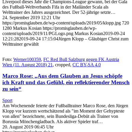
Liverpool dieses Jahr die Champions-League gewann, bei der Gala
des Fußball-Weltverbands Fifa in der Mailänder Scala als
Welttrainer des Jahres ausgezeichnet. Der 52-jährige setzte…
24. September 2019 12:21 Uhr
https://promisglauben.de/wp-content/uploads/2019/05/klopp.jpg
720
1280
Markus Kosian
https://promisglauben.de/wp-
content/uploads/2019/11/PGLogo.png
Markus Kosian
2019-09-24
12:21:28
2019-09-24 17:15:04
Jürgen Klopp – Gläubiger Christ zum
Welttrainer gewählt
Foto:
Werner100359
,
FC Red Bull Salzburg gegen FK Austria
Wien (11. August 2018) 21
, cropped,
CC BY-SA 4.0
Marco Rose: „Aus dem Glauben an Jesus schöpfe
ich Kraft und das Gefühl, ein reflektierender Mensch
zu sein“
Sport
Am Wochenende feierte der Fußballtrainer Marco Rose, den Jürgen
Klopp vor kurzem wertschätzend als "im Moment der Gehypteste
von allen" bezeichnete, sein Bundesliga-Debüt als Trainer von
Borussia Mönchengladbach. Als aktiver Spieler traf…
20. August 2019 06:45 Uhr