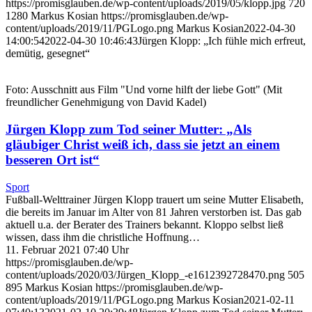
https://promisglauben.de/wp-content/uploads/2019/05/klopp.jpg
720
1280
Markus Kosian
https://promisglauben.de/wp-
content/uploads/2019/11/PGLogo.png
Markus Kosian
2022-04-30
14:00:54
2022-04-30 10:46:43
Jürgen Klopp: „Ich fühle mich erfreut,
demütig, gesegnet“
Foto: Ausschnitt aus Film "Und vorne hilft der liebe Gott" (Mit
freundlicher Genehmigung von David Kadel)
Jürgen Klopp zum Tod seiner Mutter: „Als
gläubiger Christ weiß ich, dass sie jetzt an einem
besseren Ort ist“
Sport
Fußball-Welttrainer Jürgen Klopp trauert um seine Mutter Elisabeth,
die bereits im Januar im Alter von 81 Jahren verstorben ist. Das gab
aktuell u.a. der Berater des Trainers bekannt. Kloppo selbst ließ
wissen, dass ihm die christliche Hoffnung…
11. Februar 2021 07:40 Uhr
https://promisglauben.de/wp-
content/uploads/2020/03/Jürgen_Klopp_-e1612392728470.png
505
895
Markus Kosian
https://promisglauben.de/wp-
content/uploads/2019/11/PGLogo.png
Markus Kosian
2021-02-11