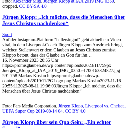
Foto:
Alexander Migl
,
Juergen Klopp at IAA 2019 IMG 0350
,
cropped,
CC BY-SA 4.0
Jürgen Klopp: „Ich möchte, dass die Menschen über
Jesus Christus nachdenken“
Sport
Auf der Instagram-Plattform "ballersingod" geht aktuell ein Video
viral, in dem Liverpool-Coach Jürgen Klopp zum Ausdruck bringt,
welchen Stellenwert er dem Glauben an Jesus Christus zumisst.
Kloppo betont, dass der Glaube an Gott für ihn…
16. November 2023 20:55 Uhr
https://promisglauben.de/wp-content/uploads/2023/11/759px-
Juergen_Klopp_at_IAA_2019_IMG_0350-e1700163824827.jpg
591
758
Markus Kosian
https://promisglauben.de/wp-
content/uploads/2019/11/PGLogo.png
Markus Kosian
2023-11-16
20:55:11
2025-08-11 19:06:03
Jürgen Klopp: „Ich möchte, dass die
Menschen über Jesus Christus nachdenken“
Foto: Fars Media Corporation,
Jürgen Klopp, Liverpool vs. Chelsea,
UEFA Super Cup 2019-08-14 04
,
CC BY 4.0
Jürgen Klopp über sein Opa-Sein: „Ein echter