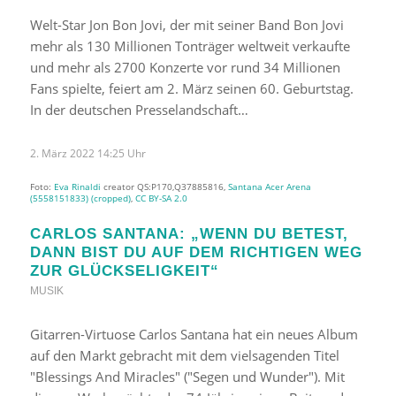
Welt-Star Jon Bon Jovi, der mit seiner Band Bon Jovi
mehr als 130 Millionen Tonträger weltweit verkaufte
und mehr als 2700 Konzerte vor rund 34 Millionen
Fans spielte, feiert am 2. März seinen 60. Geburtstag.
In der deutschen Presselandschaft…
2. März 2022 14:25 Uhr
Foto:
Eva Rinaldi
creator QS:P170,Q37885816,
Santana Acer Arena
(5558151833) (cropped)
,
CC BY-SA 2.0
CARLOS SANTANA: „WENN DU BETEST,
DANN BIST DU AUF DEM RICHTIGEN WEG
ZUR GLÜCKSELIGKEIT“
MUSIK
Gitarren-Virtuose Carlos Santana hat ein neues Album
auf den Markt gebracht mit dem vielsagenden Titel
"Blessings And Miracles" ("Segen und Wunder"). Mit