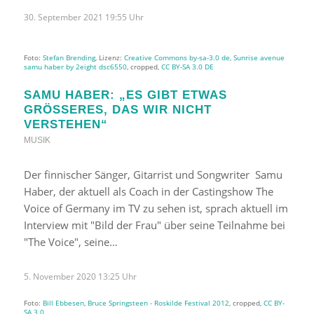
30. September 2021 19:55 Uhr
Foto:
Stefan Brending
, Lizenz:
Creative Commons by-sa-3.0 de
,
Sunrise avenue
samu haber by 2eight dsc6550
, cropped,
CC BY-SA 3.0 DE
SAMU HABER: „ES GIBT ETWAS
GRÖSSERES, DAS WIR NICHT V
ERSTEHEN“
MUSIK
Der finnischer Sänger, Gitarrist und Songwriter Samu
Haber, der aktuell als Coach in der Castingshow The
Voice of Germany im TV zu sehen ist, sprach aktuell im
Interview mit "Bild der Frau" über seine Teilnahme bei
"The Voice", seine…
5. November 2020 13:25 Uhr
Foto:
Bill Ebbesen
,
Bruce Springsteen - Roskilde Festival 2012
, cropped,
CC BY-
SA 3.0