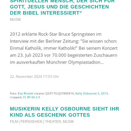
SPIRITUELLER MENSCH, DER SICH FÜR
GOTT, JESUS UND DIE GESCHICHTEN
DER BIBEL INTERESSIERT“
MUSIK
2012 erklärte Rock-Star Bruce Springsteen im
Interview mit der Berliner Zeitung: "Sie wissen schon:
Einmal Katholik, immer Katholik!" Bei seinem Konzert
am 23. Juli 2023 vor 70.000 begeisterten Zuschauern
im ausverkauften Münchner Olympiastadion…
22. November 2024 17:53 Uhr
Foto:
Eva Rinaldi
creator QS:P170,Q37885816,
Kelly Osbourne 5, 2013
,
cropped,
CC BY-SA 2.0
MUSIKERIN KELLY OSBOURNE SIEHT IHR
KIND ALS GESCHENK GOTTES
FILM | FERNSEHEN | THEATER
,
MUSIK