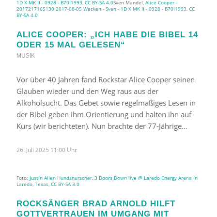
1D X MK II - 0928 - B70I1993
,
CC BY-SA 4.0
Sven Mandel,
Alice Cooper -
2017217165130 2017-08-05 Wacken - Sven - 1D X MK II - 0928 - B70I1993
,
CC
BY-SA 4.0
ALICE COOPER: „ICH HABE DIE BIBEL 14
ODER 15 MAL GELESEN“
MUSIK
Vor über 40 Jahren fand Rockstar Alice Cooper seinen
Glauben wieder und den Weg raus aus der
Alkoholsucht. Das Gebet sowie regelmäßiges Lesen in
der Bibel geben ihm Orientierung und halten ihn auf
Kurs (wir berichteten). Nun brachte der 77-Jährige…
26. Juli 2025 11:00 Uhr
Foto:
Justin Allen Hundsnurscher
,
3 Doors Down live @ Laredo Energy Arena in
Laredo, Texas
,
CC BY-SA 3.0
ROCKSÄNGER BRAD ARNOLD HILFT
GOTTVERTRAUEN IM UMGANG MIT