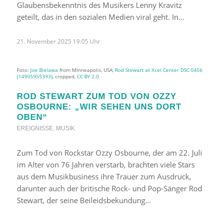
Glaubensbekenntnis des Musikers Lenny Kravitz
geteilt, das in den sozialen Medien viral geht. In…
21. November 2025 19:05 Uhr
Foto:
Joe Bielawa
from MInneapolis, USA,
Rod Stewart at Xcel Center DSC 0456
(14905955393)
, cropped,
CC BY 2.0
ROD STEWART ZUM TOD VON OZZY
OSBOURNE: „WIR SEHEN UNS DORT
OBEN“
EREIGNISSE
,
MUSIK
Zum Tod von Rockstar Ozzy Osbourne, der am 22. Juli
im Alter von 76 Jahren verstarb, brachten viele Stars
aus dem Musikbusiness ihre Trauer zum Ausdruck,
darunter auch der britische Rock- und Pop-Sänger Rod
Stewart, der seine Beileidsbekundung…