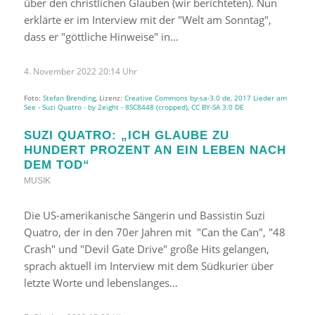
über den christlichen Glauben (wir berichteten). Nun
erklärte er im Interview mit der "Welt am Sonntag",
dass er "göttliche Hinweise" in…
4. November 2022 20:14 Uhr
Foto:
Stefan Brending
, Lizenz:
Creative Commons by-sa-3.0 de
,
2017 Lieder am
See - Suzi Quatro - by 2eight - 8SC8448 (cropped)
,
CC BY-SA 3.0 DE
SUZI QUATRO: „ICH GLAUBE ZU
HUNDERT PROZENT AN EIN LEBEN NACH
DEM TOD“
MUSIK
Die US-amerikanische Sängerin und Bassistin Suzi
Quatro, der in den 70er Jahren mit "Can the Can", "48
Crash" und "Devil Gate Drive" große Hits gelangen,
sprach aktuell im Interview mit dem Südkurier über
letzte Worte und lebenslanges…