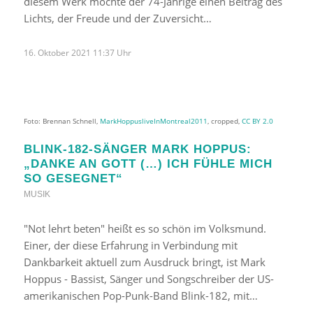
diesem Werk möchte der 74-Jährige einen Beitrag des
Lichts, der Freude und der Zuversicht…
16. Oktober 2021 11:37 Uhr
Foto: Brennan Schnell,
MarkHoppusliveInMontreal2011
, cropped,
CC BY 2.0
BLINK-182-SÄNGER MARK HOPPUS:
„DANKE AN GOTT (…) ICH FÜHLE MICH
SO GESEGNET“
MUSIK
"Not lehrt beten" heißt es so schön im Volksmund.
Einer, der diese Erfahrung in Verbindung mit
Dankbarkeit aktuell zum Ausdruck bringt, ist Mark
Hoppus - Bassist, Sänger und Songschreiber der US-
amerikanischen Pop-Punk-Band Blink-182, mit…