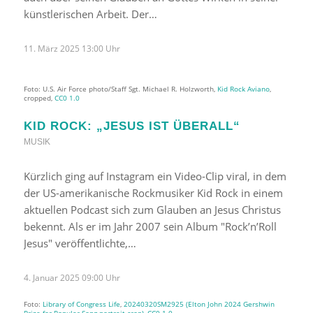
künstlerischen Arbeit. Der…
11. März 2025 13:00 Uhr
Foto: U.S. Air Force photo/Staff Sgt. Michael R. Holzworth,
Kid Rock Aviano
,
cropped,
CC0 1.0
KID ROCK: „JESUS IST ÜBERALL“
MUSIK
Kürzlich ging auf Instagram ein Video-Clip viral, in dem
der US-amerikanische Rockmusiker Kid Rock in einem
aktuellen Podcast sich zum Glauben an Jesus Christus
bekennt. Als er im Jahr 2007 sein Album "Rock’n’Roll
Jesus" veröffentlichte,…
4. Januar 2025 09:00 Uhr
Foto:
Library of Congress Life
,
20240320SM2925 (Elton John 2024 Gershwin
Prize for Popular Song portrait crop)
,
CC0 1.0