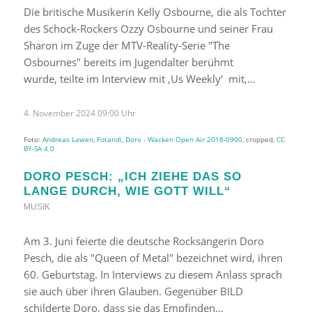
Die britische Musikerin Kelly Osbourne, die als Tochter
des Schock-Rockers Ozzy Osbourne und seiner Frau
Sharon im Zuge der MTV-Reality-Serie "The
Osbournes" bereits im Jugendalter berühmt
wurde, teilte im Interview mit ‚Us Weekly‘ mit,…
4. November 2024 09:00 Uhr
Foto:
Andreas Lawen, Fotandi
,
Doro - Wacken Open Air 2018-0900
, cropped,
CC
BY-SA 4.0
DORO PESCH: „ICH ZIEHE DAS SO
LANGE DURCH, WIE GOTT WILL“
MUSIK
Am 3. Juni feierte die deutsche Rocksängerin Doro
Pesch, die als "Queen of Metal" bezeichnet wird, ihren
60. Geburtstag. In Interviews zu diesem Anlass sprach
sie auch über ihren Glauben. Gegenüber BILD
schilderte Doro, dass sie das Empfinden…