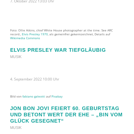
7. Oktober 2022 13:03 Uhr
Foto: Ollie Atkins, chief White House photographer at the time. See ARC
record.,
Elvis Presley 1970
, als gemeinfrei gekennzeichnet, Details auf
Wikimedia Commons
ELVIS PRESLEY WAR TIEFGLÄUBIG
MUSIK
4. September 2022 10:00 Uhr
Bild von
fabiano galeotti
auf
Pixabay
JON BON JOVI FEIERT 60. GEBURTSTAG
UND BETONT WERT DER EHE – „BIN VOM
GLÜCK GESEGNET“
MUSIK