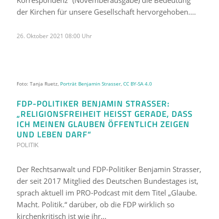
Korrespondenz“ (Novemberausgabe) die Bedeutung
der Kirchen für unsere Gesellschaft hervorgehoben.…
26. Oktober 2021 08:00 Uhr
Foto: Tanja Ruetz,
Porträt Benjamin Strasser
,
CC BY-SA 4.0
FDP-POLITIKER BENJAMIN STRASSER:
„RELIGIONSFREIHEIT HEISST GERADE, DASS I
CH MEINEN GLAUBEN ÖFFENTLICH ZEIGEN U
ND LEBEN DARF“
POLITIK
Der Rechtsanwalt und FDP-Politiker Benjamin Strasser,
der seit 2017 Mitglied des Deutschen Bundestages ist,
sprach aktuell im PRO-Podcast mit dem Titel „Glaube.
Macht. Politik.“ darüber, ob die FDP wirklich so
kirchenkritisch ist wie ihr…