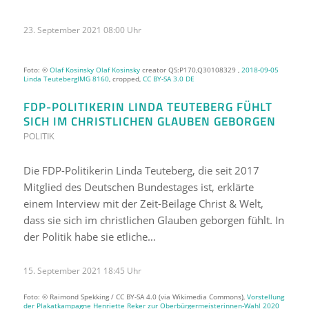
23. September 2021 08:00 Uhr
Foto: ©
Olaf Kosinsky
Olaf Kosinsky
creator QS:P170,Q30108329 ,
2018-09-05
Linda TeutebergIMG 8160
, cropped,
CC BY-SA 3.0 DE
FDP-POLITIKERIN LINDA TEUTEBERG FÜHLT
SICH IM CHRISTLICHEN GLAUBEN GEBORGEN
POLITIK
Die FDP-Politikerin Linda Teuteberg, die seit 2017
Mitglied des Deutschen Bundestages ist, erklärte
einem Interview mit der Zeit-Beilage Christ & Welt,
dass sie sich im christlichen Glauben geborgen fühlt. In
der Politik habe sie etliche…
15. September 2021 18:45 Uhr
Foto: © Raimond Spekking / CC BY-SA 4.0 (via Wikimedia Commons),
Vorstellung
der Plakatkampagne Henriette Reker zur Oberbürgermeisterinnen-Wahl 2020