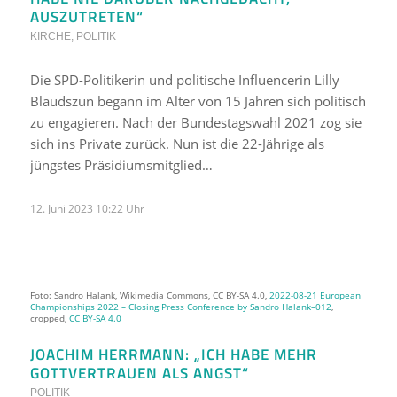
AUSZUTRETEN“
KIRCHE
,
POLITIK
Die SPD-Politikerin und politische Influencerin Lilly
Blaudszun begann im Alter von 15 Jahren sich politisch
zu engagieren. Nach der Bundestagswahl 2021 zog sie
sich ins Private zurück. Nun ist die 22-Jährige als
jüngstes Präsidiumsmitglied…
12. Juni 2023 10:22 Uhr
Foto: Sandro Halank, Wikimedia Commons, CC BY-SA 4.0,
2022-08-21 European
Championships 2022 – Closing Press Conference by Sandro Halank–012
,
cropped,
CC BY-SA 4.0
JOACHIM HERRMANN: „ICH HABE MEHR
GOTTVERTRAUEN ALS ANGST“
POLITIK