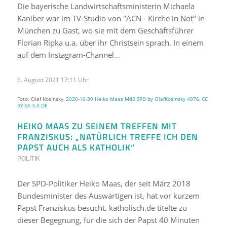
Die bayerische Landwirtschaftsministerin Michaela
Kaniber war im TV-Studio von "ACN - Kirche in Not" in
München zu Gast, wo sie mit dem Geschäftsführer
Florian Ripka u.a. über ihr Christsein sprach. In einem
auf dem Instagram-Channel…
6. August 2021 17:11 Uhr
Foto: Olaf Kosinsky,
2020-10-30 Heiko Maas MdB SPD by OlafKosinsky 4076
,
CC
BY-SA 3.0 DE
HEIKO MAAS ZU SEINEM TREFFEN MIT
FRANZISKUS: „NATÜRLICH TREFFE ICH DEN
PAPST AUCH ALS KATHOLIK“
POLITIK
Der SPD-Politiker Heiko Maas, der seit März 2018
Bundesminister des Auswärtigen ist, hat vor kurzem
Papst Franziskus besucht. katholisch.de titelte zu
dieser Begegnung, für die sich der Papst 40 Minuten