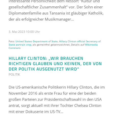
interessante Persönlichkeit dem Ressort "Kultur und
gesellschaftlicher Zusammenhalt" vor. Der Sohn einer
Diplomatenfamilie aus Tansania ist gläubiger Katholik,
der als erfolgreicher Musikmanager…
3. Mai 2023 10:00 Uhr
Foto:
United States Department of State
,
Hillary Clinton official Secretary of
State portrait crop
, als gemeinfrei gekennzeichnet, Details auf
Wikimedia
Commons
HILLARY CLINTON: „WIR BRAUCHEN
RICHTIGEN GLAUBEN UND KEINEN, DER VON
DER POLITIK AUSGENUTZT WIRD“
POLITIK
Die US-amerikanische Politikerin Hillary Clinton, die im
November 2016 als erste Frau für eine der beiden
großen Parteien zur Präsidentschaftswahl in den USA
antrat, sorgt aktuell mit ihrer Tochter Chelsea Clinton
mit einer Dokuserie im US-TV…