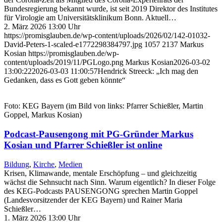
Bundesregierung bekannt wurde, ist seit 2019 Direktor des Institutes
für Virologie am Universitätsklinikum Bonn. Aktuell…
2. März 2026 13:00 Uhr
https://promisglauben.de/wp-content/uploads/2026/02/142-01032-
David-Peters-1-scaled-e1772298384797.jpg
1057
2137
Markus
Kosian
https://promisglauben.de/wp-
content/uploads/2019/11/PGLogo.png
Markus Kosian
2026-03-02
13:00:22
2026-03-03 11:00:57
Hendrick Streeck: „Ich mag den
Gedanken, dass es Gott geben könnte“
Foto: KEG Bayern (im Bild von links: Pfarrer Schießler, Martin
Goppel, Markus Kosian)
Podcast-Pausengong mit PG-Gründer Markus
Kosian und Pfarrer Schießler ist online
Bildung
,
Kirche
,
Medien
Krisen, Klimawande, mentale Erschöpfung – und gleichzeitig
wächst die Sehnsucht nach Sinn. Warum eigentlich? In dieser Folge
des KEG-Podcasts PAUSENGONG sprechen Martin Goppel
(Landesvorsitzender der KEG Bayern) und Rainer Maria
Schießler…
1. März 2026 13:00 Uhr