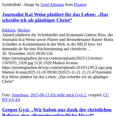
Symbolbild - Image by
Gerd Altmann
from
Pixabay
Journalist Kai Weise plädiert für das Leben: „Das
schreibe ich als gläubiger Christ“
Bildung
,
Medien
Aktuell plädieren der Schriftsteller und Kolumnist Gideon Böss, der
Journalist Kai Weise sowie Pfarrer und Bestsellerautor Rainer Maria
Schießler in Kommentaren in der Welt, in der BILD bzw. bei
domradio.de für eine Rückbesinnung auf christliche…
20. November 2025 09:00 Uhr
https://promisglauben.de/wp-content/uploads/2025/11/seniors-
1505935_1920.jpg
1120
1920
Markus Kosian
https://promisglauben.de/wp-content/uploads/2019/11/PGLogo.png
Markus Kosian
2025-11-20 09:00:20
2025-11-21 21:21:47
Journalist
Kai Weise plädiert für das Leben: „Das schreibe ich als gläubiger
Christ“
Foto:
Superbass
,
2015-06-13 Ich stelle mich Gysi 2
, cropped,
CC
BY-SA 4.0
Gregor Gysi: „Wir haben nur dank der christlichen
Religion eine allgemeinverbindliche Moral“