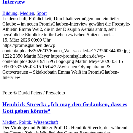
Interview
Bildung
,
Medien
,
Sport
Leidenschaft, Fröhlichkeit, Durchhaltevermögen und ein tiefer
Glaube – im neuen PromisGlauben-Interview gewährt die Freestyle-
Athletin Emma Weiß, die in der Disziplin Aerials antritt, sehr
persönliche Einblicke in ihr Leben zwischen Spitzensport…
15. März 2026 09:00 Uhr
https://promisglauben.de/wp-
content/uploads/2026/03/Emma_Weiss-scaled-e1773560344900.jpg
1222
2350
Martin Meyer
https://promisglauben.de/wp-
content/uploads/2019/11/PGLogo.png
Martin Meyer
2026-03-15
09:00:33
2026-03-15 15:04:22
Zwischen Olympiatraum &
Gottvertrauen – Skiakrobatin Emma Weiß im PromisGlauben-
Interview
Foto: © David Peters / Pressefoto
Hendrick Streeck: „Ich mag den Gedanken, dass es
Gott geben könnte“
Medien
,
Politik
,
Wissenschaft
Der Virologe und Politiker Prof. Dr. Hendrik Streeck, der während
der Corona-Zeit als Mitglied des Corona-Expertenrats der