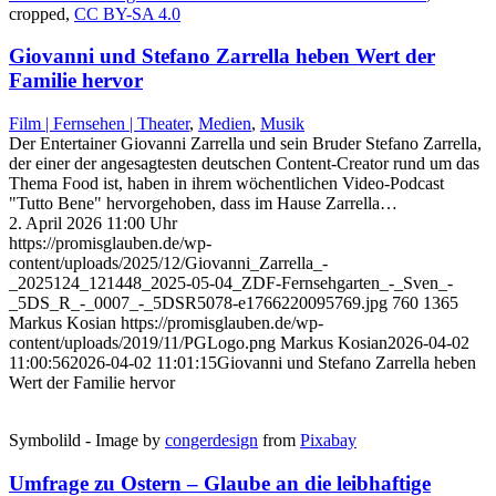
cropped,
CC BY-SA 4.0
Giovanni und Stefano Zarrella heben Wert der
Familie hervor
Film | Fernsehen | Theater
,
Medien
,
Musik
Der Entertainer Giovanni Zarrella und sein Bruder Stefano Zarrella,
der einer der angesagtesten deutschen Content-Creator rund um das
Thema Food ist, haben in ihrem wöchentlichen Video-Podcast
"Tutto Bene" hervorgehoben, dass im Hause Zarrella…
2. April 2026 11:00 Uhr
https://promisglauben.de/wp-
content/uploads/2025/12/Giovanni_Zarrella_-
_2025124_121448_2025-05-04_ZDF-Fernsehgarten_-_Sven_-
_5DS_R_-_0007_-_5DSR5078-e1766220095769.jpg
760
1365
Markus Kosian
https://promisglauben.de/wp-
content/uploads/2019/11/PGLogo.png
Markus Kosian
2026-04-02
11:00:56
2026-04-02 11:01:15
Giovanni und Stefano Zarrella heben
Wert der Familie hervor
Symbolild - Image by
congerdesign
from
Pixabay
Umfrage zu Ostern – Glaube an die leibhaftige