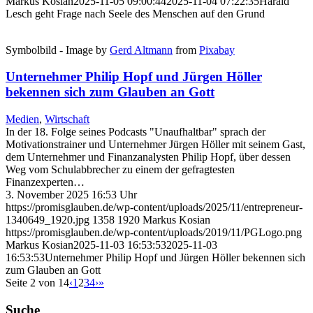
Markus Kosian
2025-11-05 09:00:44
2025-11-04 07:22:35
Harald
Lesch geht Frage nach Seele des Menschen auf den Grund
Symbolbild - Image by
Gerd Altmann
from
Pixabay
Unternehmer Philip Hopf und Jürgen Höller
bekennen sich zum Glauben an Gott
Medien
,
Wirtschaft
In der 18. Folge seines Podcasts "Unaufhaltbar" sprach der
Motivationstrainer und Unternehmer Jürgen Höller mit seinem Gast,
dem Unternehmer und Finanzanalysten Philip Hopf, über dessen
Weg vom Schulabbrecher zu einem der gefragtesten
Finanzexperten…
3. November 2025 16:53 Uhr
https://promisglauben.de/wp-content/uploads/2025/11/entrepreneur-
1340649_1920.jpg
1358
1920
Markus Kosian
https://promisglauben.de/wp-content/uploads/2019/11/PGLogo.png
Markus Kosian
2025-11-03 16:53:53
2025-11-03
16:53:53
Unternehmer Philip Hopf und Jürgen Höller bekennen sich
zum Glauben an Gott
Seite 2 von 14
‹
1
2
3
4
›
»
Suche