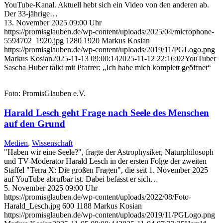
YouTube-Kanal. Aktuell hebt sich ein Video von den anderen ab.
Der 33-jährige…
13. November 2025 09:00 Uhr
https://promisglauben.de/wp-content/uploads/2025/04/microphone-
5594702_1920.jpg
1280
1920
Markus Kosian
https://promisglauben.de/wp-content/uploads/2019/11/PGLogo.png
Markus Kosian
2025-11-13 09:00:14
2025-11-12 22:16:02
YouTuber
Sascha Huber talkt mit Pfarrer: „Ich habe mich komplett geöffnet“
Foto: PromisGlauben e.V.
Harald Lesch geht Frage nach Seele des Menschen
auf den Grund
Medien
,
Wissenschaft
"Haben wir eine Seele?", fragte der Astrophysiker, Naturphilosoph
und TV-Moderator Harald Lesch in der ersten Folge der zweiten
Staffel "Terra X: Die großen Fragen", die seit 1. November 2025
auf YouTube abrufbar ist. Dabei befasst er sich…
5. November 2025 09:00 Uhr
https://promisglauben.de/wp-content/uploads/2022/08/Foto-
Harald_Lesch.jpg
600
1188
Markus Kosian
https://promisglauben.de/wp-content/uploads/2019/11/PGLogo.png