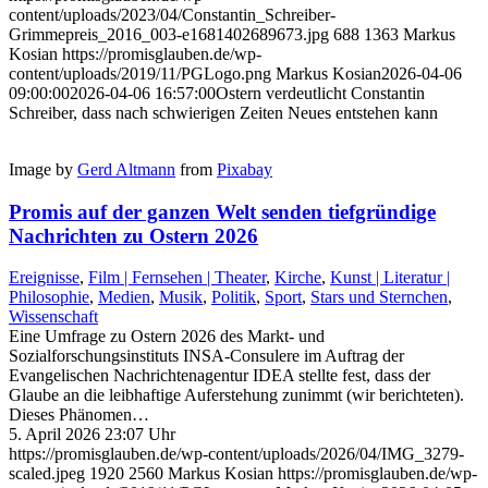
content/uploads/2023/04/Constantin_Schreiber-
Grimmepreis_2016_003-e1681402689673.jpg
688
1363
Markus
Kosian
https://promisglauben.de/wp-
content/uploads/2019/11/PGLogo.png
Markus Kosian
2026-04-06
09:00:00
2026-04-06 16:57:00
Ostern verdeutlicht Constantin
Schreiber, dass nach schwierigen Zeiten Neues entstehen kann
Image by
Gerd Altmann
from
Pixabay
Promis auf der ganzen Welt senden tiefgründige
Nachrichten zu Ostern 2026
Ereignisse
,
Film | Fernsehen | Theater
,
Kirche
,
Kunst | Literatur |
Philosophie
,
Medien
,
Musik
,
Politik
,
Sport
,
Stars und Sternchen
,
Wissenschaft
Eine Umfrage zu Ostern 2026 des Markt- und
Sozialforschungsinstituts INSA-Consulere im Auftrag der
Evangelischen Nachrichtenagentur IDEA stellte fest, dass der
Glaube an die leibhaftige Auferstehung zunimmt (wir berichteten).
Dieses Phänomen…
5. April 2026 23:07 Uhr
https://promisglauben.de/wp-content/uploads/2026/04/IMG_3279-
scaled.jpeg
1920
2560
Markus Kosian
https://promisglauben.de/wp-