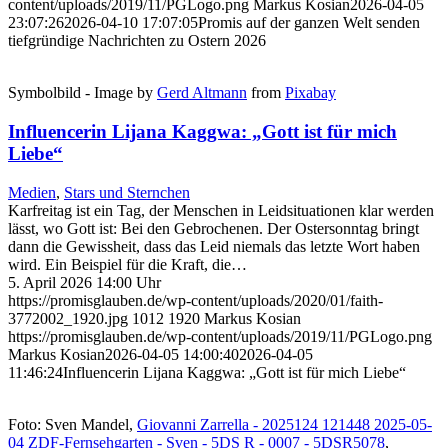
content/uploads/2019/11/PGLogo.png
Markus Kosian
2026-04-05
23:07:26
2026-04-10 17:07:05
Promis auf der ganzen Welt senden
tiefgründige Nachrichten zu Ostern 2026
Symbolbild - Image by
Gerd Altmann
from
Pixabay
Influencerin Lijana Kaggwa: „Gott ist für mich
Liebe“
Medien
,
Stars und Sternchen
Karfreitag ist ein Tag, der Menschen in Leidsituationen klar werden
lässt, wo Gott ist: Bei den Gebrochenen. Der Ostersonntag bringt
dann die Gewissheit, dass das Leid niemals das letzte Wort haben
wird. Ein Beispiel für die Kraft, die…
5. April 2026 14:00 Uhr
https://promisglauben.de/wp-content/uploads/2020/01/faith-
3772002_1920.jpg
1012
1920
Markus Kosian
https://promisglauben.de/wp-content/uploads/2019/11/PGLogo.png
Markus Kosian
2026-04-05 14:00:40
2026-04-05
11:46:24
Influencerin Lijana Kaggwa: „Gott ist für mich Liebe“
Foto: Sven Mandel,
Giovanni Zarrella - 2025124 121448 2025-05-
04 ZDF-Fernsehgarten - Sven - 5DS R - 0007 - 5DSR5078
,