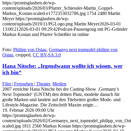
https://promisglauben.de/wp-
content/uploads/2026/03/Pfarrer_Schiessler-Martin_Goppel-
Markus_Kosian-scaled-e1772353032786.jpg
1754
2480
Martin
Meyer
https://promisglauben.de/wp-
content/uploads/2019/11/PGLogo.png
Martin Meyer
2026-03-01
13:00:21
2026-03-01 09:29:42
Podcast-Pausengong mit PG-Gründer
Markus Kosian und Pfarrer Schießler ist online
Foto:
Philipp von Ostau
,
Germanys next topmodel philipp von
Ostau
, cropped,
CC BY-SA 3.0
Hana Nitsche: „Irgendwann wollte ich wissen, wer
ich bin“
Film | Fernsehen | Theater
,
Medien
2007 erreichte Hana Nitsche bei der Casting-Show ‚Germany’s
Next Topmodel‘ (GNTM) den dritten Platz, modelte danach für
große Marken und landete auf den Titelseiten großer Mode- und
Lifestyle-Magazine. Die Zeitschrift Maxim zeigte…
19. Februar 2026 09:00 Uhr
https://promisglauben.de/wp-
content/uploads/2026/02/Germanys_next_topmodel_philipp_von_Ost
scaled.jpg
1811
2560
Markus Kosian
https://promisglauben.de/wp-