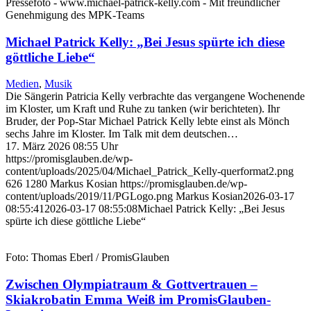
Pressefoto - www.michael-patrick-kelly.com - Mit freundlicher
Genehmigung des MPK-Teams
Michael Patrick Kelly: „Bei Jesus spürte ich diese
göttliche Liebe“
Medien
,
Musik
Die Sängerin Patricia Kelly verbrachte das vergangene Wochenende
im Kloster, um Kraft und Ruhe zu tanken (wir berichteten). Ihr
Bruder, der Pop-Star Michael Patrick Kelly lebte einst als Mönch
sechs Jahre im Kloster. Im Talk mit dem deutschen…
17. März 2026 08:55 Uhr
https://promisglauben.de/wp-
content/uploads/2025/04/Michael_Patrick_Kelly-querformat2.png
626
1280
Markus Kosian
https://promisglauben.de/wp-
content/uploads/2019/11/PGLogo.png
Markus Kosian
2026-03-17
08:55:41
2026-03-17 08:55:08
Michael Patrick Kelly: „Bei Jesus
spürte ich diese göttliche Liebe“
Foto: Thomas Eberl / PromisGlauben
Zwischen Olympiatraum & Gottvertrauen –
Skiakrobatin Emma Weiß im PromisGlauben-