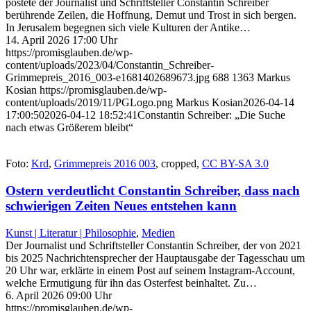
postete der Journalist und Schriftsteller Constantin Schreiber
berührende Zeilen, die Hoffnung, Demut und Trost in sich bergen.
In Jerusalem begegnen sich viele Kulturen der Antike…
14. April 2026 17:00 Uhr
https://promisglauben.de/wp-
content/uploads/2023/04/Constantin_Schreiber-
Grimmepreis_2016_003-e1681402689673.jpg
688
1363
Markus
Kosian
https://promisglauben.de/wp-
content/uploads/2019/11/PGLogo.png
Markus Kosian
2026-04-14
17:00:50
2026-04-12 18:52:41
Constantin Schreiber: „Die Suche
nach etwas Größerem bleibt“
Foto:
Krd
,
Grimmepreis 2016 003
, cropped,
CC BY-SA 3.0
Ostern verdeutlicht Constantin Schreiber, dass nach
schwierigen Zeiten Neues entstehen kann
Kunst | Literatur | Philosophie
,
Medien
Der Journalist und Schriftsteller Constantin Schreiber, der von 2021
bis 2025 Nachrichtensprecher der Hauptausgabe der Tagesschau um
20 Uhr war, erklärte in einem Post auf seinem Instagram-Account,
welche Ermutigung für ihn das Osterfest beinhaltet. Zu…
6. April 2026 09:00 Uhr
https://promisglauben.de/wp-