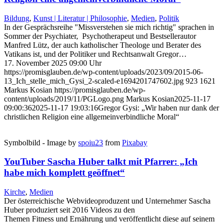
Bildung
,
Kunst | Literatur | Philosophie
,
Medien
,
Politik
In der Gesprächsreihe "Missverstehen sie mich richtig" sprachen in
Sommer der Psychiater, Psychotherapeut und Bestsellerautor
Manfred Lütz, der auch katholischer Theologe und Berater des
Vatikans ist, und der Politiker und Rechtsanwalt Gregor…
17. November 2025 09:00 Uhr
https://promisglauben.de/wp-content/uploads/2023/09/2015-06-
13_Ich_stelle_mich_Gysi_2-scaled-e1694201747602.jpg
923
1621
Markus Kosian
https://promisglauben.de/wp-
content/uploads/2019/11/PGLogo.png
Markus Kosian
2025-11-17
09:00:36
2025-11-17 19:03:16
Gregor Gysi: „Wir haben nur dank der
christlichen Religion eine allgemeinverbindliche Moral“
Symbolbild - Image by
spoiu23
from
Pixabay
YouTuber Sascha Huber talkt mit Pfarrer: „Ich
habe mich komplett geöffnet“
Kirche
,
Medien
Der österreichische Webvideoproduzent und Unternehmer Sascha
Huber produziert seit 2016 Videos zu den
Themen Fitness und Ernährung und veröffentlicht diese auf seinem