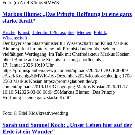
Foto: (c) Axel König/StMWK
Markus Blume: „Das Prinzip Hoffnung ist eine ganz
starke Kraft“
Kirche
,
Kunst | Literatur | Philosophie
,
Medien
,
Politik
,
Wissenschaft
Der bayerische Staatsminister für Wissenschaft und Kunst Markus
Blume spricht im Interview mit PromisGlauben über seinen
vielfältigen Werdegang. Im Talk mit Chefredakteur Markus Kosian
blickt Blume auf seine Zeit als Leistungssportler, als…
17. Januar 2026 10:10 Uhr
https://promisglauben.de/wp-content/uploads/2026/01/KOE00069-
cAxel-Koenig-StMWK-16.-Dezember-2025-Kopie-scaled.jpg
1708
2560
Markus Kosian
https://promisglauben.de/wp-
content/uploads/2019/11/PGLogo.png
Markus Kosian
2026-01-17
10:10:54
2026-03-08 08:04:58
Markus Blume: „Das Prinzip
Hoffnung ist eine ganz starke Kraft“
Foto: © Edel Kids/kreativwedding
Sarah und Samuel Koch: „Unser Leben hier auf der
Erde ist ein Wunder“