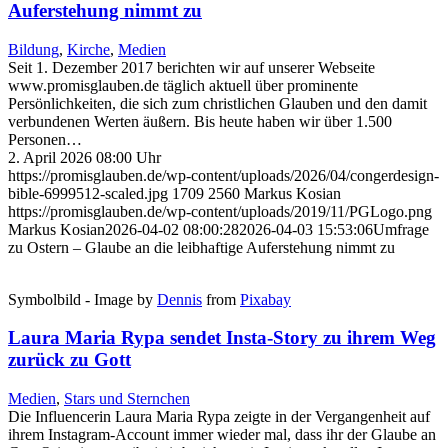
Auferstehung nimmt zu
Bildung
,
Kirche
,
Medien
Seit 1. Dezember 2017 berichten wir auf unserer Webseite
www.promisglauben.de täglich aktuell über prominente
Persönlichkeiten, die sich zum christlichen Glauben und den damit
verbundenen Werten äußern. Bis heute haben wir über 1.500
Personen…
2. April 2026 08:00 Uhr
https://promisglauben.de/wp-content/uploads/2026/04/congerdesign-
bible-6999512-scaled.jpg
1709
2560
Markus Kosian
https://promisglauben.de/wp-content/uploads/2019/11/PGLogo.png
Markus Kosian
2026-04-02 08:00:28
2026-04-03 15:53:06
Umfrage
zu Ostern – Glaube an die leibhaftige Auferstehung nimmt zu
Symbolbild - Image by
Dennis
from
Pixabay
Laura Maria Rypa sendet Insta-Story zu ihrem Weg
zurück zu Gott
Medien
,
Stars und Sternchen
Die Influencerin Laura Maria Rypa zeigte in der Vergangenheit auf
ihrem Instagram-Account immer wieder mal, dass ihr der Glaube an