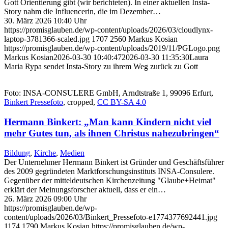
Gott Orientierung gibt (wir berichteten). In einer aktuellen Insta-
Story nahm die Influencerin, die im Dezember…
30. März 2026 10:40 Uhr
https://promisglauben.de/wp-content/uploads/2026/03/cloudlynx-
laptop-3781366-scaled.jpg
1707
2560
Markus Kosian
https://promisglauben.de/wp-content/uploads/2019/11/PGLogo.png
Markus Kosian
2026-03-30 10:40:47
2026-03-30 11:35:30
Laura
Maria Rypa sendet Insta-Story zu ihrem Weg zurück zu Gott
Foto: INSA-CONSULERE GmbH, Arndtstraße 1, 99096 Erfurt,
Binkert Pressefoto
, cropped,
CC BY-SA 4.0
Hermann Binkert: „Man kann Kindern nicht viel
mehr Gutes tun, als ihnen Christus nahezubringen“
Bildung
,
Kirche
,
Medien
Der Unternehmer Hermann Binkert ist Gründer und Geschäftsführer
des 2009 gegründeten Marktforschungsinstituts INSA-Consulere.
Gegenüber der mitteldeutschen Kirchenzeitung "Glaube+Heimat"
erklärt der Meinungsforscher aktuell, dass er ein…
26. März 2026 09:00 Uhr
https://promisglauben.de/wp-
content/uploads/2026/03/Binkert_Pressefoto-e1774377692441.jpg
1174
1790
Markus Kosian
https://promisglauben.de/wp-