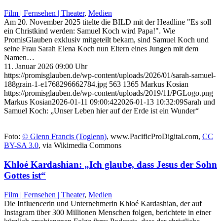
Film | Fernsehen | Theater
,
Medien
Am 20. November 2025 titelte die BILD mit der Headline "Es soll
ein Christkind werden: Samuel Koch wird Papa!". Wie
PromisGlauben exklusiv mitgeteilt bekam, sind Samuel Koch und
seine Frau Sarah Elena Koch nun Eltern eines Jungen mit dem
Namen…
11. Januar 2026 09:00 Uhr
https://promisglauben.de/wp-content/uploads/2026/01/sarah-samuel-
188grain-1-e1768296662784.jpg
563
1365
Markus Kosian
https://promisglauben.de/wp-content/uploads/2019/11/PGLogo.png
Markus Kosian
2026-01-11 09:00:42
2026-01-13 10:32:09
Sarah und
Samuel Koch: „Unser Leben hier auf der Erde ist ein Wunder“
Foto:
© Glenn Francis (Toglenn)
, www.PacificProDigital.com,
CC
BY-SA 3.0
, via Wikimedia Commons
Khloé Kardashian: „Ich glaube, dass Jesus der Sohn
Gottes ist“
Film | Fernsehen | Theater
,
Medien
Die Influencerin und Unternehmerin Khloé Kardashian, der auf
Instagram über 300 Millionen Menschen folgen, berichtete in einer