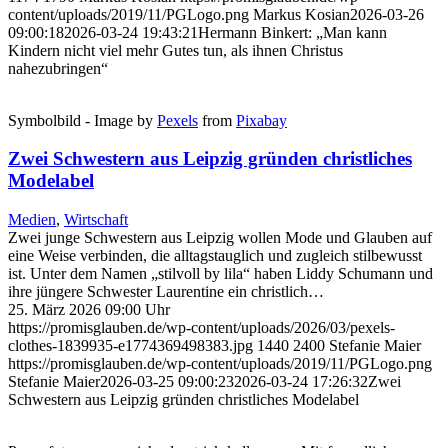
content/uploads/2019/11/PGLogo.png
Markus Kosian
2026-03-26
09:00:18
2026-03-24 19:43:21
Hermann Binkert: „Man kann
Kindern nicht viel mehr Gutes tun, als ihnen Christus
nahezubringen“
Symbolbild - Image by
Pexels
from
Pixabay
Zwei Schwestern aus Leipzig gründen christliches
Modelabel
Medien
,
Wirtschaft
Zwei junge Schwestern aus Leipzig wollen Mode und Glauben auf
eine Weise verbinden, die alltagstauglich und zugleich stilbewusst
ist. Unter dem Namen „stilvoll by lila“ haben Liddy Schumann und
ihre jüngere Schwester Laurentine ein christlich…
25. März 2026 09:00 Uhr
https://promisglauben.de/wp-content/uploads/2026/03/pexels-
clothes-1839935-e1774369498383.jpg
1440
2400
Stefanie Maier
https://promisglauben.de/wp-content/uploads/2019/11/PGLogo.png
Stefanie Maier
2026-03-25 09:00:23
2026-03-24 17:26:32
Zwei
Schwestern aus Leipzig gründen christliches Modelabel