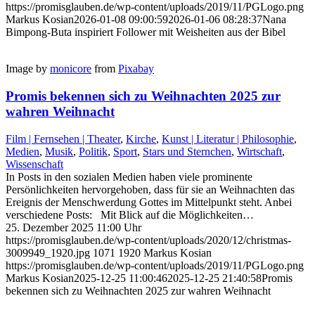
https://promisglauben.de/wp-content/uploads/2019/11/PGLogo.png
Markus Kosian
2026-01-08 09:00:59
2026-01-06 08:28:37
Nana
Bimpong-Buta inspiriert Follower mit Weisheiten aus der Bibel
Image by
monicore
from
Pixabay
Promis bekennen sich zu Weihnachten 2025 zur
wahren Weihnacht
Film | Fernsehen | Theater
,
Kirche
,
Kunst | Literatur | Philosophie
,
Medien
,
Musik
,
Politik
,
Sport
,
Stars und Sternchen
,
Wirtschaft
,
Wissenschaft
In Posts in den sozialen Medien haben viele prominente
Persönlichkeiten hervorgehoben, dass für sie an Weihnachten das
Ereignis der Menschwerdung Gottes im Mittelpunkt steht. Anbei
verschiedene Posts: Mit Blick auf die Möglichkeiten…
25. Dezember 2025 11:00 Uhr
https://promisglauben.de/wp-content/uploads/2020/12/christmas-
3009949_1920.jpg
1071
1920
Markus Kosian
https://promisglauben.de/wp-content/uploads/2019/11/PGLogo.png
Markus Kosian
2025-12-25 11:00:46
2025-12-25 21:40:58
Promis
bekennen sich zu Weihnachten 2025 zur wahren Weihnacht