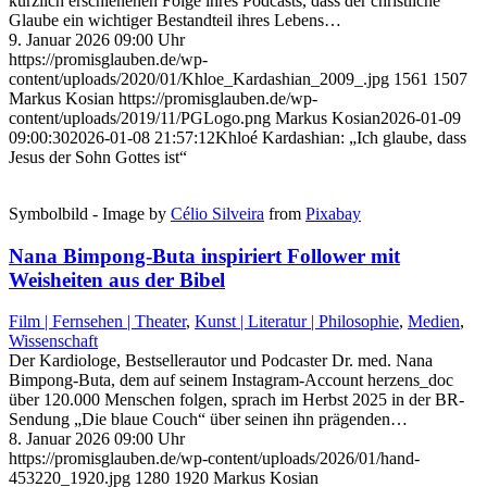
kürzlich erschienenen Folge ihres Podcasts, dass der christliche
Glaube ein wichtiger Bestandteil ihres Lebens…
9. Januar 2026 09:00 Uhr
https://promisglauben.de/wp-
content/uploads/2020/01/Khloe_Kardashian_2009_.jpg
1561
1507
Markus Kosian
https://promisglauben.de/wp-
content/uploads/2019/11/PGLogo.png
Markus Kosian
2026-01-09
09:00:30
2026-01-08 21:57:12
Khloé Kardashian: „Ich glaube, dass
Jesus der Sohn Gottes ist“
Symbolbild - Image by
Célio Silveira
from
Pixabay
Nana Bimpong-Buta inspiriert Follower mit
Weisheiten aus der Bibel
Film | Fernsehen | Theater
,
Kunst | Literatur | Philosophie
,
Medien
,
Wissenschaft
Der Kardiologe, Bestsellerautor und Podcaster Dr. med. Nana
Bimpong-Buta, dem auf seinem Instagram-Account herzens_doc
über 120.000 Menschen folgen, sprach im Herbst 2025 in der BR-
Sendung „Die blaue Couch“ über seinen ihn prägenden…
8. Januar 2026 09:00 Uhr
https://promisglauben.de/wp-content/uploads/2026/01/hand-
453220_1920.jpg
1280
1920
Markus Kosian