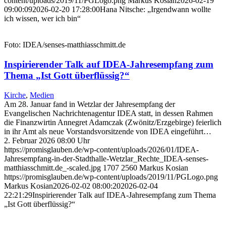
content/uploads/2019/11/PGLogo.png
Markus Kosian
2026-02-19
09:00:09
2026-02-20 17:28:00
Hana Nitsche: „Irgendwann wollte
ich wissen, wer ich bin“
Foto: IDEA/senses-matthiasschmitt.de
Inspirierender Talk auf IDEA-Jahresempfang zum
Thema „Ist Gott überflüssig?“
Kirche
,
Medien
Am 28. Januar fand in Wetzlar der Jahresempfang der
Evangelischen Nachrichtenagentur IDEA statt, in dessen Rahmen
die Finanzwirtin Annegret Adamczak (Zwönitz/Erzgebirge) feierlich
in ihr Amt als neue Vorstandsvorsitzende von IDEA eingeführt…
2. Februar 2026 08:00 Uhr
https://promisglauben.de/wp-content/uploads/2026/01/IDEA-
Jahresempfang-in-der-Stadthalle-Wetzlar_Rechte_IDEA-senses-
matthiasschmitt.de_-scaled.jpg
1707
2560
Markus Kosian
https://promisglauben.de/wp-content/uploads/2019/11/PGLogo.png
Markus Kosian
2026-02-02 08:00:20
2026-02-04
22:21:29
Inspirierender Talk auf IDEA-Jahresempfang zum Thema
„Ist Gott überflüssig?“