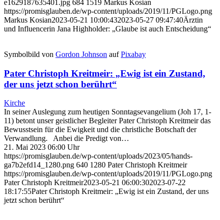
e1629187635401.jpg
684
1519
Markus Kosian
https://promisglauben.de/wp-content/uploads/2019/11/PGLogo.png
Markus Kosian
2023-05-21 10:00:43
2023-05-27 09:47:40
Ärztin
und Influencerin Jana Highholder: „Glaube ist auch Entscheidung“
Symbolbild von
Gordon Johnson
auf
Pixabay
Pater Christoph Kreitmeir: „Ewig ist ein Zustand,
der uns jetzt schon berührt“
Kirche
In seiner Auslegung zum heutigen Sonntagsevangelium (Joh 17, 1-
11) betont unser geistlicher Begleiter Pater Christoph Kreitmeir das
Bewusstsein für die Ewigkeit und die christliche Botschaft der
Verwandlung. Anbei die Predigt von…
21. Mai 2023 06:00 Uhr
https://promisglauben.de/wp-content/uploads/2023/05/hands-
ga7b2efd14_1280.png
640
1280
Pater Christoph Kreitmeir
https://promisglauben.de/wp-content/uploads/2019/11/PGLogo.png
Pater Christoph Kreitmeir
2023-05-21 06:00:30
2023-07-22
18:17:55
Pater Christoph Kreitmeir: „Ewig ist ein Zustand, der uns
jetzt schon berührt“