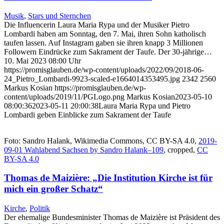
Musik
,
Stars und Sternchen
Die Influencerin Laura Maria Rypa und der Musiker Pietro
Lombardi haben am Sonntag, den 7. Mai, ihren Sohn katholisch
taufen lassen. Auf Instagram gaben sie ihren knapp 3 Millionen
Followern Eindrücke zum Sakrament der Taufe. Der 30-jährige…
10. Mai 2023 08:00 Uhr
https://promisglauben.de/wp-content/uploads/2022/09/2018-06-
24_Pietro_Lombardi-9923-scaled-e1664014353495.jpg
2342
2560
Markus Kosian
https://promisglauben.de/wp-
content/uploads/2019/11/PGLogo.png
Markus Kosian
2023-05-10
08:00:36
2023-05-11 20:00:38
Laura Maria Rypa und Pietro
Lombardi geben Einblicke zum Sakrament der Taufe
Foto: Sandro Halank, Wikimedia Commons, CC BY-SA 4.0,
2019-
09-01 Wahlabend Sachsen by Sandro Halank–109
, cropped,
CC
BY-SA 4.0
Thomas de Maizière: „Die Institution Kirche ist für
mich ein großer Schatz“
Kirche
,
Politik
Der ehemalige Bundesminister Thomas de Maizière ist Präsident des