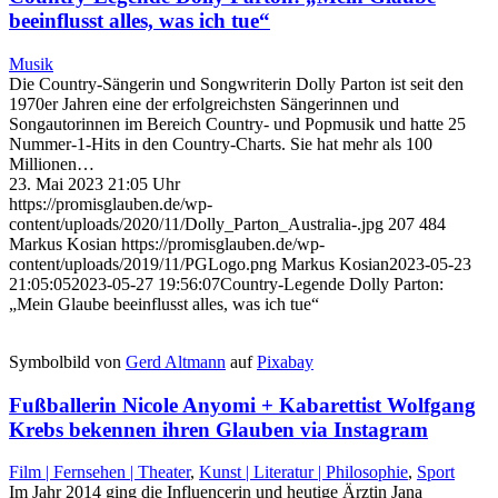
beeinflusst alles, was ich tue“
Musik
Die Country-Sängerin und Songwriterin Dolly Parton ist seit den
1970er Jahren eine der erfolgreichsten Sängerinnen und
Songautorinnen im Bereich Country- und Popmusik und hatte 25
Nummer-1-Hits in den Country-Charts. Sie hat mehr als 100
Millionen…
23. Mai 2023 21:05 Uhr
https://promisglauben.de/wp-
content/uploads/2020/11/Dolly_Parton_Australia-.jpg
207
484
Markus Kosian
https://promisglauben.de/wp-
content/uploads/2019/11/PGLogo.png
Markus Kosian
2023-05-23
21:05:05
2023-05-27 19:56:07
Country-Legende Dolly Parton:
„Mein Glaube beeinflusst alles, was ich tue“
Symbolbild von
Gerd Altmann
auf
Pixabay
Fußballerin Nicole Anyomi + Kabarettist Wolfgang
Krebs bekennen ihren Glauben via Instagram
Film | Fernsehen | Theater
,
Kunst | Literatur | Philosophie
,
Sport
Im Jahr 2014 ging die Influencerin und heutige Ärztin Jana