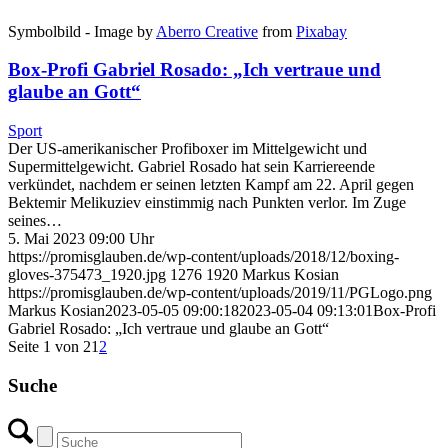
Symbolbild - Image by
Aberro Creative
from
Pixabay
Box-Profi Gabriel Rosado: „Ich vertraue und
glaube an Gott“
Sport
Der US-amerikanischer Profiboxer im Mittelgewicht und
Supermittelgewicht. Gabriel Rosado hat sein Karriereende
verkündet, nachdem er seinen letzten Kampf am 22. April gegen
Bektemir Melikuziev einstimmig nach Punkten verlor. Im Zuge
seines…
5. Mai 2023 09:00 Uhr
https://promisglauben.de/wp-content/uploads/2018/12/boxing-
gloves-375473_1920.jpg
1276
1920
Markus Kosian
https://promisglauben.de/wp-content/uploads/2019/11/PGLogo.png
Markus Kosian
2023-05-05 09:00:18
2023-05-04 09:13:01
Box-Profi
Gabriel Rosado: „Ich vertraue und glaube an Gott“
Seite 1 von 2
1
2
Suche