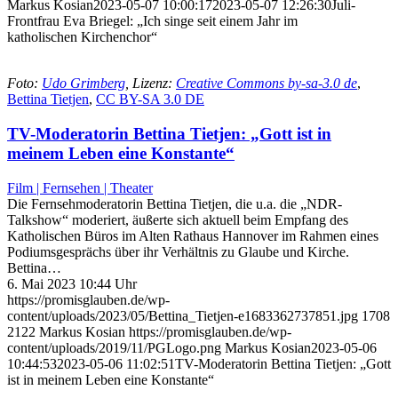
Markus Kosian
2023-05-07 10:00:17
2023-05-07 12:26:30
Juli-
Frontfrau Eva Briegel: „Ich singe seit einem Jahr im
katholischen Kirchenchor“
Foto:
Udo Grimberg
, Lizenz:
Creative Commons by-sa-3.0 de
,
Bettina Tietjen
,
CC BY-SA 3.0 DE
TV-Moderatorin Bettina Tietjen: „Gott ist in
meinem Leben eine Konstante“
Film | Fernsehen | Theater
Die Fernsehmoderatorin Bettina Tietjen, die u.a. die „NDR-
Talkshow“ moderiert, äußerte sich aktuell beim Empfang des
Katholischen Büros im Alten Rathaus Hannover im Rahmen eines
Podiumsgesprächs über ihr Verhältnis zu Glaube und Kirche.
Bettina…
6. Mai 2023 10:44 Uhr
https://promisglauben.de/wp-
content/uploads/2023/05/Bettina_Tietjen-e1683362737851.jpg
1708
2122
Markus Kosian
https://promisglauben.de/wp-
content/uploads/2019/11/PGLogo.png
Markus Kosian
2023-05-06
10:44:53
2023-05-06 11:02:51
TV-Moderatorin Bettina Tietjen: „Gott
ist in meinem Leben eine Konstante“