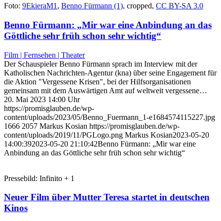
Foto:
9EkieraM1
,
Benno Fürmann (1)
, cropped,
CC BY-SA 3.0
Benno Fürmann: „Mir war eine Anbindung an das
Göttliche sehr früh schon sehr wichtig“
Film | Fernsehen | Theater
Der Schauspieler Benno Fürmann sprach im Interview mit der
Katholischen Nachrichten-Agentur (kna) über seine Engagement für
die Aktion "Vergessene Krisen", bei der Hilfsorganisationen
gemeinsam mit dem Auswärtigen Amt auf weltweit vergessene…
20. Mai 2023 14:00 Uhr
https://promisglauben.de/wp-
content/uploads/2023/05/Benno_Fuermann_1-e1684574115227.jpg
1666
2057
Markus Kosian
https://promisglauben.de/wp-
content/uploads/2019/11/PGLogo.png
Markus Kosian
2023-05-20
14:00:39
2023-05-20 21:10:42
Benno Fürmann: „Mir war eine
Anbindung an das Göttliche sehr früh schon sehr wichtig“
Pressebild: Infinito + 1
Neuer Film über Mutter Teresa startet in deutschen
Kinos