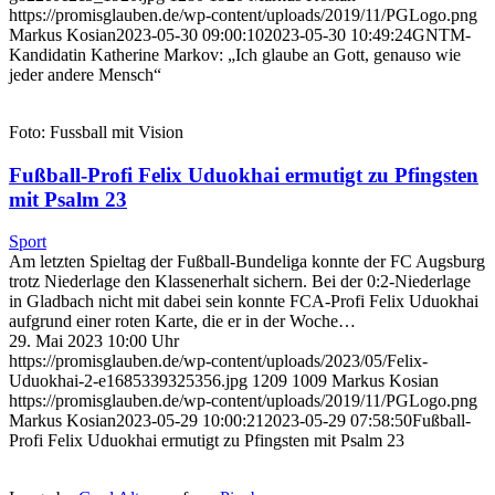
https://promisglauben.de/wp-content/uploads/2019/11/PGLogo.png
Markus Kosian
2023-05-30 09:00:10
2023-05-30 10:49:24
GNTM-
Kandidatin Katherine Markov: „Ich glaube an Gott, genauso wie
jeder andere Mensch“
Foto: Fussball mit Vision
Fußball-Profi Felix Uduokhai ermutigt zu Pfingsten
mit Psalm 23
Sport
Am letzten Spieltag der Fußball-Bundeliga konnte der FC Augsburg
trotz Niederlage den Klassenerhalt sichern. Bei der 0:2-Niederlage
in Gladbach nicht mit dabei sein konnte FCA-Profi Felix Uduokhai
aufgrund einer roten Karte, die er in der Woche…
29. Mai 2023 10:00 Uhr
https://promisglauben.de/wp-content/uploads/2023/05/Felix-
Uduokhai-2-e1685339325356.jpg
1209
1009
Markus Kosian
https://promisglauben.de/wp-content/uploads/2019/11/PGLogo.png
Markus Kosian
2023-05-29 10:00:21
2023-05-29 07:58:50
Fußball-
Profi Felix Uduokhai ermutigt zu Pfingsten mit Psalm 23