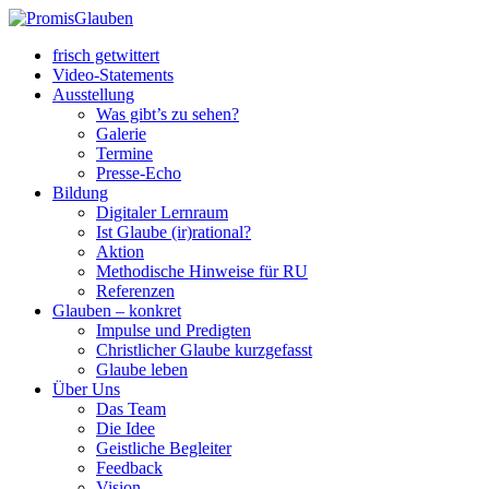
frisch getwittert
Video-Statements
Ausstellung
Was gibt’s zu sehen?
Galerie
Termine
Presse-Echo
Bildung
Digitaler Lernraum
Ist Glaube (ir)rational?
Aktion
Methodische Hinweise für RU
Referenzen
Glauben – konkret
Impulse und Predigten
Christlicher Glaube kurzgefasst
Glaube leben
Über Uns
Das Team
Die Idee
Geistliche Begleiter
Feedback
Vision