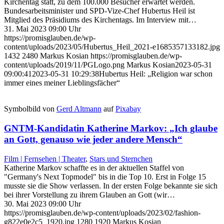
Kirchentag statt, zu dem 100.000 Besucher erwartet werden.
Bundesarbeitsminister und SPD-Vize-Chef Hubertus Heil ist
Mitglied des Präsidiums des Kirchentags. Im Interview mit…
31. Mai 2023 09:00 Uhr
https://promisglauben.de/wp-
content/uploads/2023/05/Hubertus_Heil_2021-e1685357133182.jpg
1432
2480
Markus Kosian
https://promisglauben.de/wp-
content/uploads/2019/11/PGLogo.png
Markus Kosian
2023-05-31
09:00:41
2023-05-31 10:29:38
Hubertus Heil: „Religion war schon
immer eines meiner Lieblingsfächer“
Symbolbild von
Gerd Altmann
auf
Pixabay
GNTM-Kandidatin Katherine Markov: „Ich glaube
an Gott, genauso wie jeder andere Mensch“
Film | Fernsehen | Theater
,
Stars und Sternchen
Katherine Markov schaffte es in der aktuellen Staffel von
"Germany's Next Topmodel" bis in die Top 10. Erst in Folge 15
musste sie die Show verlassen. In der ersten Folge bekannte sie sich
bei ihrer Vorstellung zu ihrem Glauben an Gott (wir…
30. Mai 2023 09:00 Uhr
https://promisglauben.de/wp-content/uploads/2023/02/fashion-
g822e0e2c5_1920.jpg
1280
1920
Markus Kosian