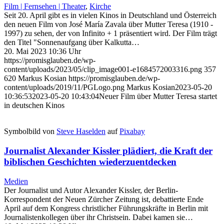
Film | Fernsehen | Theater
,
Kirche
Seit 20. April gibt es in vielen Kinos in Deutschland und Österreich
den neuen Film von José María Zavala über Mutter Teresa (1910 -
1997) zu sehen, der von Infinito + 1 präsentiert wird. Der Film trägt
den Titel "Sonnenaufgang über Kalkutta…
20. Mai 2023 10:36 Uhr
https://promisglauben.de/wp-
content/uploads/2023/05/clip_image001-e1684572003316.png
357
620
Markus Kosian
https://promisglauben.de/wp-
content/uploads/2019/11/PGLogo.png
Markus Kosian
2023-05-20
10:36:53
2023-05-20 10:43:04
Neuer Film über Mutter Teresa startet
in deutschen Kinos
Symbolbild von
Steve Haselden
auf
Pixabay
Journalist Alexander Kissler plädiert, die Kraft der
biblischen Geschichten wiederzuentdecken
Medien
Der Journalist und Autor Alexander Kissler, der Berlin-
Korrespondent der Neuen Zürcher Zeitung ist, debattierte Ende
April auf dem Kongress christlicher Führungskräfte in Berlin mit
Journalistenkollegen über ihr Christsein. Dabei kamen sie…