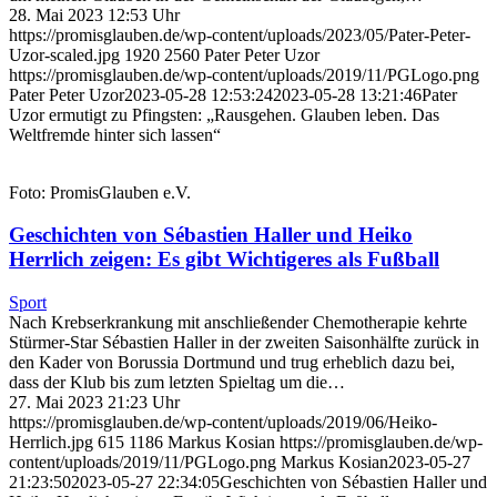
28. Mai 2023 12:53 Uhr
https://promisglauben.de/wp-content/uploads/2023/05/Pater-Peter-
Uzor-scaled.jpg
1920
2560
Pater Peter Uzor
https://promisglauben.de/wp-content/uploads/2019/11/PGLogo.png
Pater Peter Uzor
2023-05-28 12:53:24
2023-05-28 13:21:46
Pater
Uzor ermutigt zu Pfingsten: „Rausgehen. Glauben leben. Das
Weltfremde hinter sich lassen“
Foto: PromisGlauben e.V.
Geschichten von Sébastien Haller und Heiko
Herrlich zeigen: Es gibt Wichtigeres als Fußball
Sport
Nach Krebserkrankung mit anschließender Chemotherapie kehrte
Stürmer-Star Sébastien Haller in der zweiten Saisonhälfte zurück in
den Kader von Borussia Dortmund und trug erheblich dazu bei,
dass der Klub bis zum letzten Spieltag um die…
27. Mai 2023 21:23 Uhr
https://promisglauben.de/wp-content/uploads/2019/06/Heiko-
Herrlich.jpg
615
1186
Markus Kosian
https://promisglauben.de/wp-
content/uploads/2019/11/PGLogo.png
Markus Kosian
2023-05-27
21:23:50
2023-05-27 22:34:05
Geschichten von Sébastien Haller und