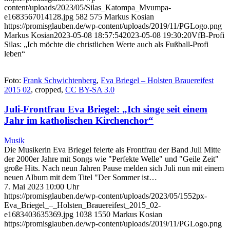
content/uploads/2023/05/Silas_Katompa_Mvumpa-
e1683567014128.jpg
582
575
Markus Kosian
https://promisglauben.de/wp-content/uploads/2019/11/PGLogo.png
Markus Kosian
2023-05-08 18:57:54
2023-05-08 19:30:20
VfB-Profi
Silas: „Ich möchte die christlichen Werte auch als Fußball-Profi
leben“
Foto:
Frank Schwichtenberg
,
Eva Briegel – Holsten Brauereifest
2015 02
, cropped,
CC BY-SA 3.0
Juli-Frontfrau Eva Briegel: „Ich singe seit einem
Jahr im katholischen Kirchenchor“
Musik
Die Musikerin Eva Briegel feierte als Frontfrau der Band Juli Mitte
der 2000er Jahre mit Songs wie "Perfekte Welle" und "Geile Zeit"
große Hits. Nach neun Jahren Pause melden sich Juli nun mit einem
neuen Album mit dem Titel "Der Sommer ist…
7. Mai 2023 10:00 Uhr
https://promisglauben.de/wp-content/uploads/2023/05/1552px-
Eva_Briegel_–_Holsten_Brauereifest_2015_02-
e1683403635369.jpg
1038
1550
Markus Kosian
https://promisglauben.de/wp-content/uploads/2019/11/PGLogo.png