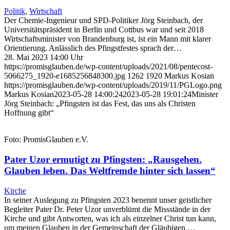
Politik
,
Wirtschaft
Der Chemie-Ingenieur und SPD-Politiker Jörg Steinbach, der
Universitätspräsident in Berlin und Cottbus war und seit 2018
Wirtschaftsminister von Brandenburg ist, ist ein Mann mit klarer
Orientierung. Anlässlich des Pfingstfestes sprach der…
28. Mai 2023 14:00 Uhr
https://promisglauben.de/wp-content/uploads/2021/08/pentecost-
5066275_1920-e1685256848300.jpg
1262
1920
Markus Kosian
https://promisglauben.de/wp-content/uploads/2019/11/PGLogo.png
Markus Kosian
2023-05-28 14:00:24
2023-05-28 19:01:24
Minister
Jörg Steinbach: „Pfingsten ist das Fest, das uns als Christen
Hoffnung gibt“
Foto: PromisGlauben e.V.
Pater Uzor ermutigt zu Pfingsten: „Rausgehen.
Glauben leben. Das Weltfremde hinter sich lassen“
Kirche
In seiner Auslegung zu Pfingsten 2023 benennt unser geistlicher
Begleiter Pater Dr. Peter Uzor unverblümt die Missstände in der
Kirche und gibt Antworten, was ich als einzelner Christ tun kann,
um meinen Glauben in der Gemeinschaft der Gläubigen,…