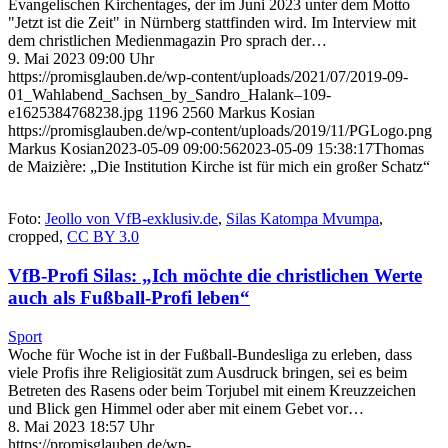
Evangelischen Kirchentages, der im Juni 2023 unter dem Motto
"Jetzt ist die Zeit" in Nürnberg stattfinden wird. Im Interview mit
dem christlichen Medienmagazin Pro sprach der…
9. Mai 2023 09:00 Uhr
https://promisglauben.de/wp-content/uploads/2021/07/2019-09-
01_Wahlabend_Sachsen_by_Sandro_Halank–109-
e1625384768238.jpg
1196
2560
Markus Kosian
https://promisglauben.de/wp-content/uploads/2019/11/PGLogo.png
Markus Kosian
2023-05-09 09:00:56
2023-05-09 15:38:17
Thomas
de Maizière: „Die Institution Kirche ist für mich ein großer Schatz“
Foto:
Jeollo von VfB-exklusiv.de
,
Silas Katompa Mvumpa
,
cropped,
CC BY 3.0
VfB-Profi Silas: „Ich möchte die christlichen Werte
auch als Fußball-Profi leben“
Sport
Woche für Woche ist in der Fußball-Bundesliga zu erleben, dass
viele Profis ihre Religiosität zum Ausdruck bringen, sei es beim
Betreten des Rasens oder beim Torjubel mit einem Kreuzzeichen
und Blick gen Himmel oder aber mit einem Gebet vor…
8. Mai 2023 18:57 Uhr
https://promisglauben.de/wp-