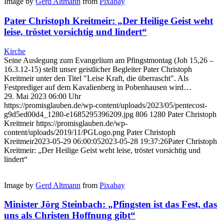
Image by
Gerd Altmann
from
Pixabay
Pater Christoph Kreitmeir: „Der Heilige Geist weht
leise, tröstet vorsichtig und lindert“
Kirche
Seine Auslegung zum Evangelium am Pfingstmontag (Joh 15,26 –
16.3.12-15) stellt unser geistlicher Begleiter Pater Christoph
Kreitmeir unter den Titel "Leise Kraft, die überrascht". Als
Festprediger auf dem Kavalienberg in Pobenhausen wird…
29. Mai 2023 06:00 Uhr
https://promisglauben.de/wp-content/uploads/2023/05/pentecost-
g9d5ed00d4_1280-e1685295396209.jpg
806
1280
Pater Christoph
Kreitmeir
https://promisglauben.de/wp-
content/uploads/2019/11/PGLogo.png
Pater Christoph
Kreitmeir
2023-05-29 06:00:05
2023-05-28 19:37:26
Pater Christoph
Kreitmeir: „Der Heilige Geist weht leise, tröstet vorsichtig und
lindert“
Image by
Gerd Altmann
from
Pixabay
Minister Jörg Steinbach: „Pfingsten ist das Fest, das
uns als Christen Hoffnung gibt“