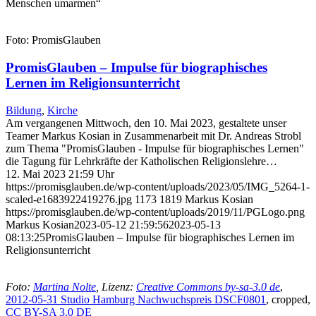
Menschen umarmen“
Foto: PromisGlauben
PromisGlauben – Impulse für biographisches
Lernen im Religionsunterricht
Bildung
,
Kirche
Am vergangenen Mittwoch, den 10. Mai 2023, gestaltete unser
Teamer Markus Kosian in Zusammenarbeit mit Dr. Andreas Strobl
zum Thema "PromisGlauben - Impulse für biographisches Lernen"
die Tagung für Lehrkräfte der Katholischen Religionslehre…
12. Mai 2023 21:59 Uhr
https://promisglauben.de/wp-content/uploads/2023/05/IMG_5264-1-
scaled-e1683922419276.jpg
1173
1819
Markus Kosian
https://promisglauben.de/wp-content/uploads/2019/11/PGLogo.png
Markus Kosian
2023-05-12 21:59:56
2023-05-13
08:13:25
PromisGlauben – Impulse für biographisches Lernen im
Religionsunterricht
Foto:
Martina Nolte
, Lizenz:
Creative Commons by-sa-3.0 de
,
2012-05-31 Studio Hamburg Nachwuchspreis DSCF0801
, cropped,
CC BY-SA 3.0 DE