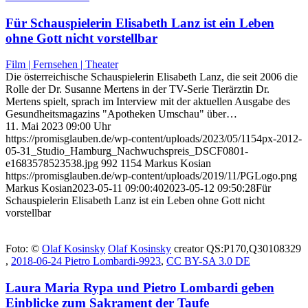
Für Schauspielerin Elisabeth Lanz ist ein Leben
ohne Gott nicht vorstellbar
Film | Fernsehen | Theater
Die österreichische Schauspielerin Elisabeth Lanz, die seit 2006 die
Rolle der Dr. Susanne Mertens in der TV-Serie Tierärztin Dr.
Mertens spielt, sprach im Interview mit der aktuellen Ausgabe des
Gesundheitsmagazins "Apotheken Umschau" über…
11. Mai 2023 09:00 Uhr
https://promisglauben.de/wp-content/uploads/2023/05/1154px-2012-
05-31_Studio_Hamburg_Nachwuchspreis_DSCF0801-
e1683578523538.jpg
992
1154
Markus Kosian
https://promisglauben.de/wp-content/uploads/2019/11/PGLogo.png
Markus Kosian
2023-05-11 09:00:40
2023-05-12 09:50:28
Für
Schauspielerin Elisabeth Lanz ist ein Leben ohne Gott nicht
vorstellbar
Foto: ©
Olaf Kosinsky
Olaf Kosinsky
creator QS:P170,Q30108329
,
2018-06-24 Pietro Lombardi-9923
,
CC BY-SA 3.0 DE
Laura Maria Rypa und Pietro Lombardi geben
Einblicke zum Sakrament der Taufe