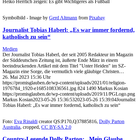
Heiko Herrlich zeigen: Es gibt Wichtigeres als Fußball
Symbolbild - Image by
Gerd Altmann
from
Pixabay
Journalist Tobias Haberl: „Es war immer fordernd,
katholisch zu sein“
Medien
Der Journalist Tobias Haberl, der seit 2005 Redakteur im Magazin
der Süddeutschen Zeitung ist, äußerte Ende März in einem
beeindruckenden Artikel mit dem Titel "Unter Heiden" im SZ-
Magazin eine Sorge, die vermutlich viele gläubige Christen…
26. Mai 2023 15:36 Uhr
https://promisglauben.de/wp-content/uploads/2021/01/religion-
1976784_1920-e1685108336561.jpg
824
1490
Markus Kosian
https://promisglauben.de/wp-content/uploads/2019/11/PGLogo.png
Markus Kosian
2023-05-26 15:36:53
2023-05-26 15:39:04
Journalist
Tobias Haberl: „Es war immer fordernd, katholisch zu sein“
Foto:
Eva Rinaldi
creator QS:P170,Q37885816,
Dolly Parton
Australia
, cropped,
CC BY-SA 2.0
Country-Legende Dolly Parton: „Mein Glaube