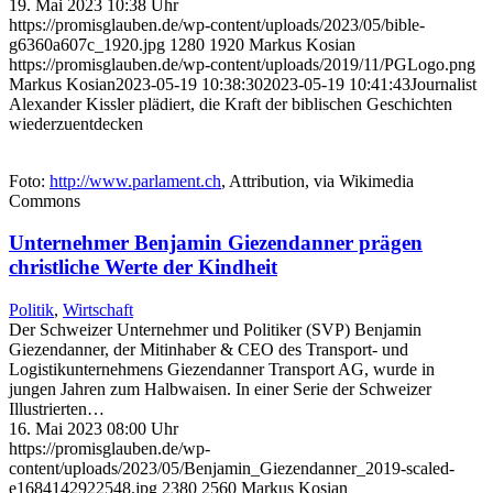
19. Mai 2023 10:38 Uhr
https://promisglauben.de/wp-content/uploads/2023/05/bible-
g6360a607c_1920.jpg
1280
1920
Markus Kosian
https://promisglauben.de/wp-content/uploads/2019/11/PGLogo.png
Markus Kosian
2023-05-19 10:38:30
2023-05-19 10:41:43
Journalist
Alexander Kissler plädiert, die Kraft der biblischen Geschichten
wiederzuentdecken
Foto:
http://www.parlament.ch
, Attribution, via Wikimedia
Commons
Unternehmer Benjamin Giezendanner prägen
christliche Werte der Kindheit
Politik
,
Wirtschaft
Der Schweizer Unternehmer und Politiker (SVP) Benjamin
Giezendanner, der Mitinhaber & CEO des Transport- und
Logistikunternehmens Giezendanner Transport AG, wurde in
jungen Jahren zum Halbwaisen. In einer Serie der Schweizer
Illustrierten…
16. Mai 2023 08:00 Uhr
https://promisglauben.de/wp-
content/uploads/2023/05/Benjamin_Giezendanner_2019-scaled-
e1684142922548.jpg
2380
2560
Markus Kosian