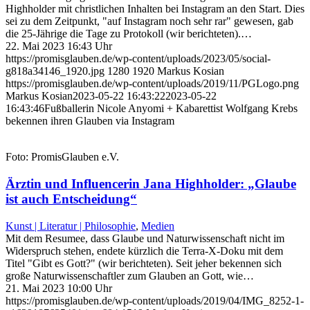
Highholder mit christlichen Inhalten bei Instagram an den Start. Dies
sei zu dem Zeitpunkt, "auf Instagram noch sehr rar" gewesen, gab
die 25-Jährige die Tage zu Protokoll (wir berichteten).…
22. Mai 2023 16:43 Uhr
https://promisglauben.de/wp-content/uploads/2023/05/social-
g818a34146_1920.jpg
1280
1920
Markus Kosian
https://promisglauben.de/wp-content/uploads/2019/11/PGLogo.png
Markus Kosian
2023-05-22 16:43:22
2023-05-22
16:43:46
Fußballerin Nicole Anyomi + Kabarettist Wolfgang Krebs
bekennen ihren Glauben via Instagram
Foto: PromisGlauben e.V.
Ärztin und Influencerin Jana Highholder: „Glaube
ist auch Entscheidung“
Kunst | Literatur | Philosophie
,
Medien
Mit dem Resumee, dass Glaube und Naturwissenschaft nicht im
Widerspruch stehen, endete kürzlich die Terra-X-Doku mit dem
Titel "Gibt es Gott?" (wir berichteten). Seit jeher bekennen sich
große Naturwissenschaftler zum Glauben an Gott, wie…
21. Mai 2023 10:00 Uhr
https://promisglauben.de/wp-content/uploads/2019/04/IMG_8252-1-