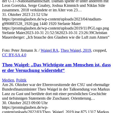
der U-17-Nationalmannschaft. Damals spielte er unter anderem mit
Leon Goretzka, Serge Gnabry, Joshua Kimmich und Niklas Süle
zusammen. 2018 verkündete er im Alter von 23…
31. Oktober 2023 21:52 Uhr
https://promisglauben.de/wp-content/uploads/2023/04/stadium-
g990885528_1920.jpg
1440
1920
Stefanie Maier
https://promisglauben.de/wp-content/uploads/2019/11/PGLogo.png
Stefanie Maier
2023-10-31 21:52:56
2023-10-31 23:26:39
Christian
Mauersberger: „Ich brauche den Glauben wie die Luft zum Atmen“
Foto: Peter Jirmann Jr. /
Waigel RA
,
Theo Waigel, 2019
, cropped,
CC BY-SA 4.0
Theo Waigel: „Das Wichtigste am Menschen ist, dass
er der Versuchung widersteht“
Medien
,
Politik
Am 26. Oktober war der Ehrenvorsitzende der CSU und ehemalige
Bundesfinanzminister Theo Waigel in der Talksendung von Markus
Lanz zu Gast und berührte dort mit einer persönlichen Geschichte
und tiefsinnigen Statements die Zuschauer. Orientierung…
30. Oktober 2023 09:00 Uhr
https://promisglauben.de/wp-
content/uploads/2022/03/Theo_Waigel_2019.jpg
875
1317
Markus