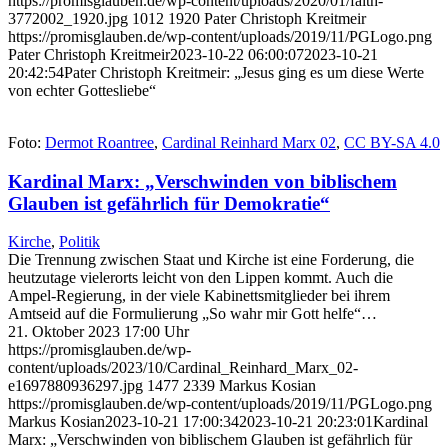
https://promisglauben.de/wp-content/uploads/2020/01/faith-
3772002_1920.jpg
1012
1920
Pater Christoph Kreitmeir
https://promisglauben.de/wp-content/uploads/2019/11/PGLogo.png
Pater Christoph Kreitmeir
2023-10-22 06:00:07
2023-10-21
20:42:54
Pater Christoph Kreitmeir: „Jesus ging es um diese Werte
von echter Gottesliebe“
Foto:
Dermot Roantree
,
Cardinal Reinhard Marx 02
,
CC BY-SA 4.0
Kardinal Marx: „Verschwinden von biblischem
Glauben ist gefährlich für Demokratie“
Kirche
,
Politik
Die Trennung zwischen Staat und Kirche ist eine Forderung, die
heutzutage vielerorts leicht von den Lippen kommt. Auch die
Ampel-Regierung, in der viele Kabinettsmitglieder bei ihrem
Amtseid auf die Formulierung „So wahr mir Gott helfe“…
21. Oktober 2023 17:00 Uhr
https://promisglauben.de/wp-
content/uploads/2023/10/Cardinal_Reinhard_Marx_02-
e1697880936297.jpg
1477
2339
Markus Kosian
https://promisglauben.de/wp-content/uploads/2019/11/PGLogo.png
Markus Kosian
2023-10-21 17:00:34
2023-10-21 20:23:01
Kardinal
Marx: „Verschwinden von biblischem Glauben ist gefährlich für