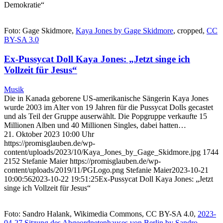
Demokratie“
Foto: Gage Skidmore,
Kaya Jones by Gage Skidmore
, cropped,
CC
BY-SA 3.0
Ex-Pussycat Doll Kaya Jones: „Jetzt singe ich
Vollzeit für Jesus“
Musik
Die in Kanada geborene US-amerikanische Sängerin Kaya Jones
wurde 2003 im Alter von 19 Jahren für die Pussycat Dolls gecastet
und als Teil der Gruppe auserwählt. Die Popgruppe verkaufte 15
Millionen Alben und 40 Millionen Singles, dabei hatten…
21. Oktober 2023 10:00 Uhr
https://promisglauben.de/wp-
content/uploads/2023/10/Kaya_Jones_by_Gage_Skidmore.jpg
1744
2152
Stefanie Maier
https://promisglauben.de/wp-
content/uploads/2019/11/PGLogo.png
Stefanie Maier
2023-10-21
10:00:56
2023-10-22 19:51:25
Ex-Pussycat Doll Kaya Jones: „Jetzt
singe ich Vollzeit für Jesus“
Foto: Sandro Halank, Wikimedia Commons, CC BY-SA 4.0,
2023-
04-27 Sitzung des Abgeordnetenhauses von Berlin by Sandro