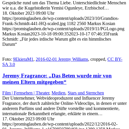
Gespräche rund um das Thema Liebe. Unterschiedlichste Menschen
wie u.a. die Kugelstoßerin Yemisi Ogunleye, Erzbischof…
18. Oktober 2023 09:00 Uhr
https://promisglauben.de/wp-content/uploads/2023/10/Grandios-
Frank-Schmidt-441-HQ-scaled.jpg
1182
2560
Markus Kosian
https://promisglauben.de/wp-content/uploads/2019/11/PGLogo.png
Markus Kosian
2023-10-18 09:00:35
2023-10-17 07:46:35
Frank
Schmidt: „Für jedes irdische Warum gibt es ein himmlisches
Darum“
Foto:
9EkieraM1
,
2016-02-01 Jeremy Williams
, cropped,
CC BY-
SA 3.0
Jeremy Fragrance: „Das Beten wurde mir von
meinen Eltern mitgegeben“
Film | Fernsehen | Theater
,
Medien
,
Stars und Sternchen
Der Unternehmer, Webvideoproduzent und Influencer Jeremy
Fragrance, der durch zahlreiche Online-Videoclips, in denen er unter
anderem Parfüms und andere Düfte vorstellte und kommentierte,
internationale Bekanntheit erlangte, erklärte in einem…
17. Oktober 2023 09:00 Uhr
https://promisglauben.de/wp-content/uploads/2022/12/2016-02-