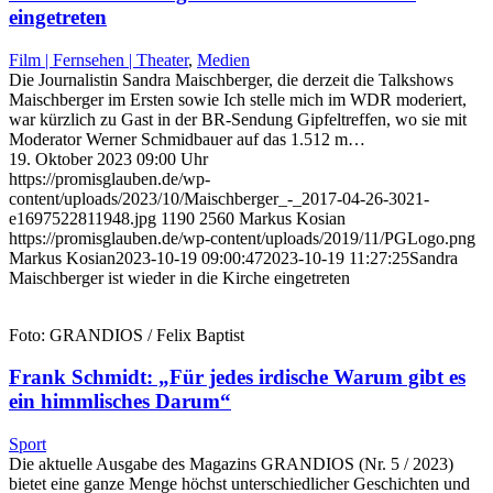
eingetreten
Film | Fernsehen | Theater
,
Medien
Die Journalistin Sandra Maischberger, die derzeit die Talkshows
Maischberger im Ersten sowie Ich stelle mich im WDR moderiert,
war kürzlich zu Gast in der BR-Sendung Gipfeltreffen, wo sie mit
Moderator Werner Schmidbauer auf das 1.512 m…
19. Oktober 2023 09:00 Uhr
https://promisglauben.de/wp-
content/uploads/2023/10/Maischberger_-_2017-04-26-3021-
e1697522811948.jpg
1190
2560
Markus Kosian
https://promisglauben.de/wp-content/uploads/2019/11/PGLogo.png
Markus Kosian
2023-10-19 09:00:47
2023-10-19 11:27:25
Sandra
Maischberger ist wieder in die Kirche eingetreten
Foto: GRANDIOS / Felix Baptist
Frank Schmidt: „Für jedes irdische Warum gibt es
ein himmlisches Darum“
Sport
Die aktuelle Ausgabe des Magazins GRANDIOS (Nr. 5 / 2023)
bietet eine ganze Menge höchst unterschiedlicher Geschichten und