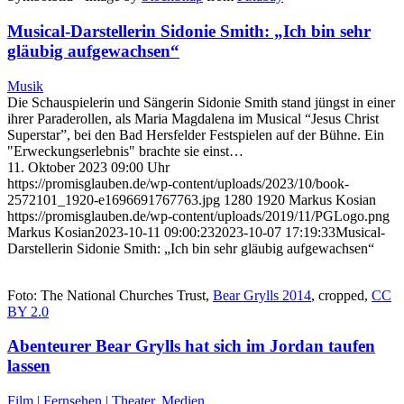
Musical-Darstellerin Sidonie Smith: „Ich bin sehr
gläubig aufgewachsen“
Musik
Die Schauspielerin und Sängerin Sidonie Smith stand jüngst in einer
ihrer Paraderollen, als Maria Magdalena im Musical “Jesus Christ
Superstar”, bei den Bad Hersfelder Festspielen auf der Bühne. Ein
"Erweckungserlebnis" brachte sie einst…
11. Oktober 2023 09:00 Uhr
https://promisglauben.de/wp-content/uploads/2023/10/book-
2572101_1920-e1696691767763.jpg
1280
1920
Markus Kosian
https://promisglauben.de/wp-content/uploads/2019/11/PGLogo.png
Markus Kosian
2023-10-11 09:00:23
2023-10-07 17:19:33
Musical-
Darstellerin Sidonie Smith: „Ich bin sehr gläubig aufgewachsen“
Foto: The National Churches Trust,
Bear Grylls 2014
, cropped,
CC
BY 2.0
Abenteurer Bear Grylls hat sich im Jordan taufen
lassen
Film | Fernsehen | Theater
,
Medien