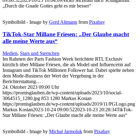
09:00:52
2023-10-25 10:04:09
Nicko McBrain nach Schlaganfall:
„Durch die Gnade Gottes geht es mir besser“
Symbolbild - Image by
Gerd Altmann
from
Pixabay
TikTok-Star Millane Friesen: „Der Glaube macht
alle meine Werte aus“
Medien
,
Stars und Sternchen
Im Rahmen der Paris Fashion Week berichtete RTL Exclusiv
kürzlich über Millane Friesen, die als Model und Influencerin auf
Instagram und TikTok Millionen Follower hat. Dabei spielte neben
dem Mode-Business der Wert der Vergebung in der
Berichterstattung…
24. Oktober 2023 09:00 Uhr
https://promisglauben.de/wp-content/uploads/2023/10/social-
3064515_1280.jpg
853
1280
Markus Kosian
https://promisglauben.de/wp-content/uploads/2019/11/PGLogo.png
Markus Kosian
2023-10-24 09:00:52
2023-10-23 20:28:34
TikTok-
Star Millane Friesen: „Der Glaube macht alle meine Werte aus“
Symbolbild - Image by
Michal Jarmoluk
from
Pixabay