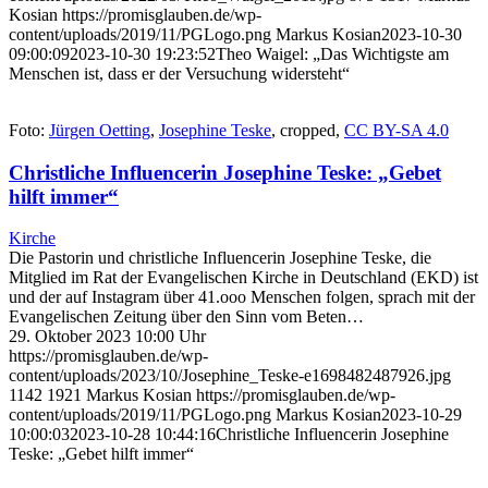
Kosian
https://promisglauben.de/wp-
content/uploads/2019/11/PGLogo.png
Markus Kosian
2023-10-30
09:00:09
2023-10-30 19:23:52
Theo Waigel: „Das Wichtigste am
Menschen ist, dass er der Versuchung widersteht“
Foto:
Jürgen Oetting
,
Josephine Teske
, cropped,
CC BY-SA 4.0
Christliche Influencerin Josephine Teske: „Gebet
hilft immer“
Kirche
Die Pastorin und christliche Influencerin Josephine Teske, die
Mitglied im Rat der Evangelischen Kirche in Deutschland (EKD) ist
und der auf Instagram über 41.ooo Menschen folgen, sprach mit der
Evangelischen Zeitung über den Sinn vom Beten…
29. Oktober 2023 10:00 Uhr
https://promisglauben.de/wp-
content/uploads/2023/10/Josephine_Teske-e1698482487926.jpg
1142
1921
Markus Kosian
https://promisglauben.de/wp-
content/uploads/2019/11/PGLogo.png
Markus Kosian
2023-10-29
10:00:03
2023-10-28 10:44:16
Christliche Influencerin Josephine
Teske: „Gebet hilft immer“