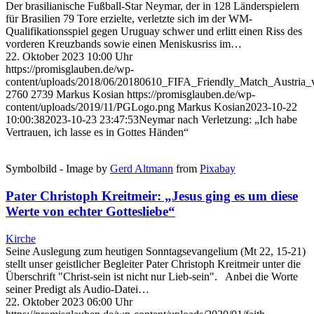
Der brasilianische Fußball-Star Neymar, der in 128 Länderspielern
für Brasilien 79 Tore erzielte, verletzte sich im der WM-
Qualifikationsspiel gegen Uruguay schwer und erlitt einen Riss des
vorderen Kreuzbands sowie einen Meniskusriss im…
22. Oktober 2023 10:00 Uhr
https://promisglauben.de/wp-
content/uploads/2018/06/20180610_FIFA_Friendly_Match_Austria_
2760
2739
Markus Kosian
https://promisglauben.de/wp-
content/uploads/2019/11/PGLogo.png
Markus Kosian
2023-10-22
10:00:38
2023-10-23 23:47:53
Neymar nach Verletzung: „Ich habe
Vertrauen, ich lasse es in Gottes Händen“
Symbolbild - Image by
Gerd Altmann
from
Pixabay
Pater Christoph Kreitmeir: „Jesus ging es um diese
Werte von echter Gottesliebe“
Kirche
Seine Auslegung zum heutigen Sonntagsevangelium (Mt 22, 15-21)
stellt unser geistlicher Begleiter Pater Christoph Kreitmeir unter die
Überschrift "Christ-sein ist nicht nur Lieb-sein". Anbei die Worte
seiner Predigt als Audio-Datei…
22. Oktober 2023 06:00 Uhr