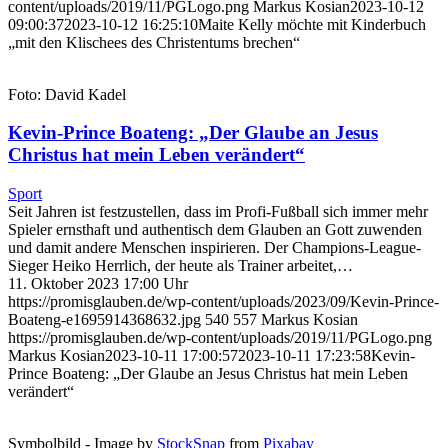
content/uploads/2019/11/PGLogo.png
Markus Kosian
2023-10-12
09:00:37
2023-10-12 16:25:10
Maite Kelly möchte mit Kinderbuch
„mit den Klischees des Christentums brechen“
Foto: David Kadel
Kevin-Prince Boateng: „Der Glaube an Jesus
Christus hat mein Leben verändert“
Sport
Seit Jahren ist festzustellen, dass im Profi-Fußball sich immer mehr
Spieler ernsthaft und authentisch dem Glauben an Gott zuwenden
und damit andere Menschen inspirieren. Der Champions-League-
Sieger Heiko Herrlich, der heute als Trainer arbeitet,…
11. Oktober 2023 17:00 Uhr
https://promisglauben.de/wp-content/uploads/2023/09/Kevin-Prince-
Boateng-e1695914368632.jpg
540
557
Markus Kosian
https://promisglauben.de/wp-content/uploads/2019/11/PGLogo.png
Markus Kosian
2023-10-11 17:00:57
2023-10-11 17:23:58
Kevin-
Prince Boateng: „Der Glaube an Jesus Christus hat mein Leben
verändert“
Symbolbild - Image by
StockSnap
from
Pixabay