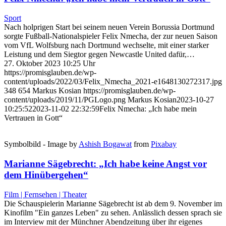
Sport
Nach holprigen Start bei seinem neuen Verein Borussia Dortmund
sorgte Fußball-Nationalspieler Felix Nmecha, der zur neuen Saison
vom VfL Wolfsburg nach Dortmund wechselte, mit einer starker
Leistung und dem Siegtor gegen Newcastle United dafür,…
27. Oktober 2023 10:25 Uhr
https://promisglauben.de/wp-
content/uploads/2022/03/Felix_Nmecha_2021-e1648130272317.jpg
348
654
Markus Kosian
https://promisglauben.de/wp-
content/uploads/2019/11/PGLogo.png
Markus Kosian
2023-10-27
10:25:52
2023-11-02 22:32:59
Felix Nmecha: „Ich habe mein
Vertrauen in Gott“
Symbolbild - Image by
Ashish Bogawat
from
Pixabay
Marianne Sägebrecht: „Ich habe keine Angst vor
dem Hinübergehen“
Film | Fernsehen | Theater
Die Schauspielerin Marianne Sägebrecht ist ab dem 9. November im
Kinofilm "Ein ganzes Leben" zu sehen. Anlässlich dessen sprach sie
im Interview mit der Münchner Abendzeitung über ihr eigenes