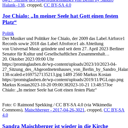
Halank–138
, cropped,
CC BY-SA 4.0
Joe Chialo: „In meiner Seele hat Gott einen festen
Platz“
Politik
Der Musiker und Politiker Joe Chialo, der 2009 das Label Airforce1
Records sowie 2018 das Label Afroforce1 als Abteilung
von Universal Music gründete und seit dem 27. April 2023 Berliner
Senator für Kultur und Gesellschaftlichen Zusammenhalt…
20. Oktober 2023 09:00 Uhr
https://promisglauben.de/wp-content/uploads/2023/10/2023-04-
27_Sitzung_des_Abgeordnetenhauses_von_Berlin_by_Sandro_Hala
138-scaled-e1697527135213.jpg
1489
2560
Markus Kosian
https://promisglauben.de/wp-content/uploads/2019/11/PGLogo.png
Markus Kosian
2023-10-20 09:00:38
2023-10-21 13:48:57
Joe
Chialo: „In meiner Seele hat Gott einen festen Platz“
Foto: © Raimond Spekking / CC BY-SA 4.0 (via Wikimedia
Commons),
Maischberger - 2017-04-26-3021
, cropped,
CC BY-SA
4.0
Sandra Maischberger ist wieder in die Kirche