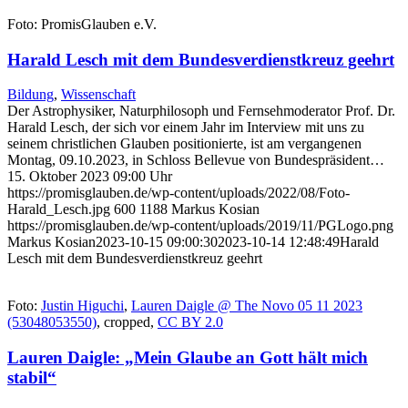
Foto: PromisGlauben e.V.
Harald Lesch mit dem Bundesverdienstkreuz geehrt
Bildung
,
Wissenschaft
Der Astrophysiker, Naturphilosoph und Fernsehmoderator Prof. Dr.
Harald Lesch, der sich vor einem Jahr im Interview mit uns zu
seinem christlichen Glauben positionierte, ist am vergangenen
Montag, 09.10.2023, in Schloss Bellevue von Bundespräsident…
15. Oktober 2023 09:00 Uhr
https://promisglauben.de/wp-content/uploads/2022/08/Foto-
Harald_Lesch.jpg
600
1188
Markus Kosian
https://promisglauben.de/wp-content/uploads/2019/11/PGLogo.png
Markus Kosian
2023-10-15 09:00:30
2023-10-14 12:48:49
Harald
Lesch mit dem Bundesverdienstkreuz geehrt
Foto:
Justin Higuchi
,
Lauren Daigle @ The Novo 05 11 2023
(53048053550)
, cropped,
CC BY 2.0
Lauren Daigle: „Mein Glaube an Gott hält mich
stabil“