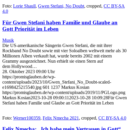
Foto:
Lorie Shaull
,
Gwen Stefani, No Doubt
, cropped,
CC BY-SA
4.0
Für Gwen Stefani haben Familie und Glaube an
Gott Priorität im Leben
Musik
Die US-amerikanische Sängerin Gwen Stefani, die mit ihrer
Rockband No Doubt sowie mit vier Soloalben weltweit mehr als 30
Millionen Alben verkauft hat, wurde bereits 2002 mit einem
Grammy ausgezeichnet. Nun erhielt sie einen Stern auf
dem Hollywood…
28. Oktober 2023 09:00 Uhr
https://promisglauben.de/wp-
content/uploads/2023/10/Gwen_Stefani_No_Doubt-scaled-
e1698425215540.jpg
601
1237
Markus Kosian
https://promisglauben.de/wp-content/uploads/2019/11/PGLogo.png
Markus Kosian
2023-10-28 09:00:11
2023-10-28 10:09:28
Für Gwen
Stefani haben Familie und Glaube an Gott Priorität im Leben
Foto:
Werner100359
,
Felix Nmecha 2021
, cropped,
CC BY-SA 4.0
Felix Nmecha: „Ich habe mein Vertrauen in Gott“