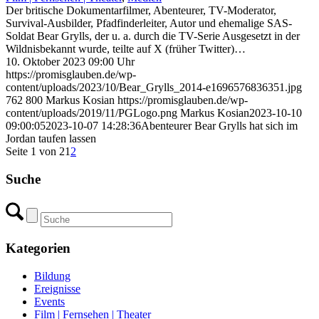
Der britische Dokumentarfilmer, Abenteurer, TV-Moderator,
Survival-Ausbilder, Pfadfinderleiter, Autor und ehemalige SAS-
Soldat Bear Grylls, der u. a. durch die TV-Serie Ausgesetzt in der
Wildnisbekannt wurde, teilte auf X (früher Twitter)…
10. Oktober 2023 09:00 Uhr
https://promisglauben.de/wp-
content/uploads/2023/10/Bear_Grylls_2014-e1696576836351.jpg
762
800
Markus Kosian
https://promisglauben.de/wp-
content/uploads/2019/11/PGLogo.png
Markus Kosian
2023-10-10
09:00:05
2023-10-07 14:28:36
Abenteurer Bear Grylls hat sich im
Jordan taufen lassen
Seite 1 von 2
1
2
Suche
Kategorien
Bildung
Ereignisse
Events
Film | Fernsehen | Theater