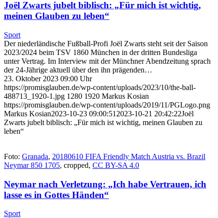
Joël Zwarts jubelt biblisch: „Für mich ist wichtig,
meinen Glauben zu leben“
Sport
Der niederländische Fußball-Profi Joël Zwarts steht seit der Saison
2023/2024 beim TSV 1860 München in der dritten Bundesliga
unter Vertrag. Im Interview mit der Münchner Abendzeitung sprach
der 24-Jährige aktuell über den ihn prägenden…
23. Oktober 2023 09:00 Uhr
https://promisglauben.de/wp-content/uploads/2023/10/the-ball-
488713_1920-1.jpg
1280
1920
Markus Kosian
https://promisglauben.de/wp-content/uploads/2019/11/PGLogo.png
Markus Kosian
2023-10-23 09:00:51
2023-10-21 20:42:22
Joël
Zwarts jubelt biblisch: „Für mich ist wichtig, meinen Glauben zu
leben“
Foto:
Granada
,
20180610 FIFA Friendly Match Austria vs. Brazil
Neymar 850 1705
, cropped,
CC BY-SA 4.0
Neymar nach Verletzung: „Ich habe Vertrauen, ich
lasse es in Gottes Händen“
Sport