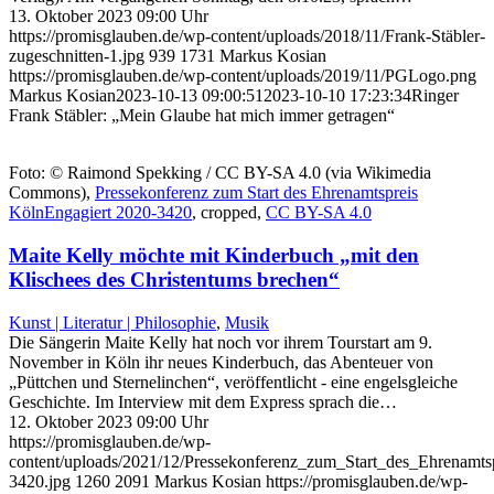
13. Oktober 2023 09:00 Uhr
https://promisglauben.de/wp-content/uploads/2018/11/Frank-Stäbler-
zugeschnitten-1.jpg
939
1731
Markus Kosian
https://promisglauben.de/wp-content/uploads/2019/11/PGLogo.png
Markus Kosian
2023-10-13 09:00:51
2023-10-10 17:23:34
Ringer
Frank Stäbler: „Mein Glaube hat mich immer getragen“
Foto: © Raimond Spekking / CC BY-SA 4.0 (via Wikimedia
Commons),
Pressekonferenz zum Start des Ehrenamtspreis
KölnEngagiert 2020-3420
, cropped,
CC BY-SA 4.0
Maite Kelly möchte mit Kinderbuch „mit den
Klischees des Christentums brechen“
Kunst | Literatur | Philosophie
,
Musik
Die Sängerin Maite Kelly hat noch vor ihrem Tourstart am 9.
November in Köln ihr neues Kinderbuch, das Abenteuer von
„Püttchen und Sternelinchen“, veröffentlicht - eine engelsgleiche
Geschichte. Im Interview mit dem Express sprach die…
12. Oktober 2023 09:00 Uhr
https://promisglauben.de/wp-
content/uploads/2021/12/Pressekonferenz_zum_Start_des_Ehrenamts
3420.jpg
1260
2091
Markus Kosian
https://promisglauben.de/wp-