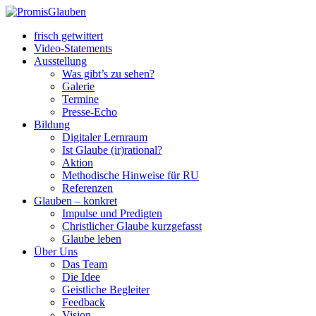
frisch getwittert
Video-Statements
Ausstellung
Was gibt’s zu sehen?
Galerie
Termine
Presse-Echo
Bildung
Digitaler Lernraum
Ist Glaube (ir)rational?
Aktion
Methodische Hinweise für RU
Referenzen
Glauben – konkret
Impulse und Predigten
Christlicher Glaube kurzgefasst
Glaube leben
Über Uns
Das Team
Die Idee
Geistliche Begleiter
Feedback
Vision