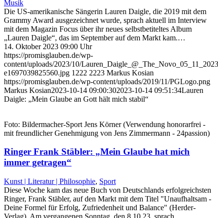
Musik
Die US-amerikanische Sängerin Lauren Daigle, die 2019 mit dem
Grammy Award ausgezeichnet wurde, sprach aktuell im Interview
mit dem Magazin Focus über ihr neues selbstbetiteltes Album
„Lauren Daigle“, das im September auf dem Markt kam.…
14. Oktober 2023 09:00 Uhr
https://promisglauben.de/wp-
content/uploads/2023/10/Lauren_Daigle_@_The_Novo_05_11_202
e1697039825560.jpg
1222
2223
Markus Kosian
https://promisglauben.de/wp-content/uploads/2019/11/PGLogo.png
Markus Kosian
2023-10-14 09:00:30
2023-10-14 09:51:34
Lauren
Daigle: „Mein Glaube an Gott hält mich stabil“
Foto: Bildermacher-Sport Jens Körner (Verwendung honorarfrei -
mit freundlicher Genehmigung von Jens Zimmermann - 24passion)
Ringer Frank Stäbler: „Mein Glaube hat mich
immer getragen“
Kunst | Literatur | Philosophie
,
Sport
Diese Woche kam das neue Buch von Deutschlands erfolgreichsten
Ringer, Frank Stäbler, auf den Markt mit dem Titel "Unaufhaltsam -
Deine Formel für Erfolg, Zufriedenheit und Balance" (Herder-
Verlag). Am vergangenen Sonntag, den 8.10.23, sprach…