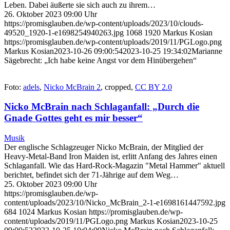
Leben. Dabei äußerte sie sich auch zu ihrem…
26. Oktober 2023 09:00 Uhr
https://promisglauben.de/wp-content/uploads/2023/10/clouds-
49520_1920-1-e1698254940263.jpg
1068
1920
Markus Kosian
https://promisglauben.de/wp-content/uploads/2019/11/PGLogo.png
Markus Kosian
2023-10-26 09:00:54
2023-10-25 19:34:02
Marianne
Sägebrecht: „Ich habe keine Angst vor dem Hinübergehen“
Foto:
adels
,
Nicko McBrain 2
, cropped,
CC BY 2.0
Nicko McBrain nach Schlaganfall: „Durch die
Gnade Gottes geht es mir besser“
Musik
Der englische Schlagzeuger Nicko McBrain, der Mitglied der
Heavy-Metal-Band Iron Maiden ist, erlitt Anfang des Jahres einen
Schlaganfall. Wie das Hard-Rock-Magazin "Metal Hammer" aktuell
berichtet, befindet sich der 71-Jährige auf dem Weg…
25. Oktober 2023 09:00 Uhr
https://promisglauben.de/wp-
content/uploads/2023/10/Nicko_McBrain_2-1-e1698161447592.jpg
684
1024
Markus Kosian
https://promisglauben.de/wp-
content/uploads/2019/11/PGLogo.png
Markus Kosian
2023-10-25